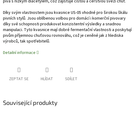
piva s nízkým diacetylem, což zajišťuje čistou a čerstvou svěží chuť.
Díky svým vlastnostem jsou kvasnice US-05 vhodné pro širokou škálu
pivních stylů. Jsou oblíbenou volbou pro domácí i komerční pivovary
díky své schopnosti produkovat konzistentní výsledky a snadnou
manipulaci. Tyto kvasnice mají dobré fermentační vlastnosti a poskytují
pivům příjemnou chuťovou rovnováhu, což je ceněné jak z hlediska
výrobců, tak spotřebitelů.
Detailní informace
ZEPTAT SE
HLÍDAT
SDÍLET
Související produkty