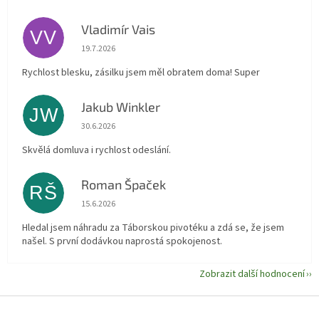
Vladimír Vais
VV
Hodnocení obchodu je 5 z 5 hvězdiček.
19.7.2026
Rychlost blesku, zásilku jsem měl obratem doma! Super
Jakub Winkler
JW
Hodnocení obchodu je 5 z 5 hvězdiček.
30.6.2026
Skvělá domluva i rychlost odeslání.
Roman Špaček
RŠ
Hodnocení obchodu je 5 z 5 hvězdiček.
15.6.2026
Hledal jsem náhradu za Táborskou pivotéku a zdá se, že jsem
našel. S první dodávkou naprostá spokojenost.
Zobrazit další hodnocení
Z
á