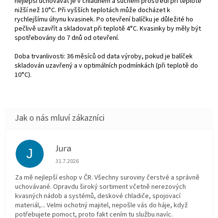
nejlepší uchovávat je v chladném a suchém prostředí při teplotě
nižší než 10°C. Při vyšších teplotách může docházet k
rychlejšímu úhynu kvasinek. Po otevření balíčku je důležité ho
pečlivě uzavřít a skladovat při teplotě 4°C. Kvasinky by měly být
spotřebovány do 7 dnů od otevření.
Doba trvanlivosti: 36 měsíců od data výroby, pokud je balíček
skladován uzavřený a v optimálních podmínkách (při teplotě do
10°C).
Jura
J
Hodnocení obchodu je 5 z 5 hvězdiček.
31.7.2026
Za mě nejlepší eshop v ČR. Všechny suroviny čerstvé a správně
uchovávané. Opravdu široký sortiment včetně nerezových
kvasných nádob a systémů, deskové chladiče, spojovací
materiál,... Velmi ochotný majitel, nepošle vás do háje, když
potřebujete pomoct, proto fakt cením tu službu navíc.