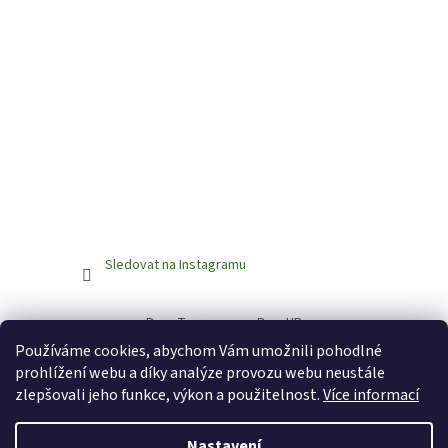
Sledovat na Instagramu
BrewTaurus.com
BeerUP
Používáme cookies, abychom Vám umožnili pohodlné
prohlížení webu a díky analýze provozu webu neustále
zlepšovali jeho funkce, výkon a použitelnost.
Více informací
Nastavení