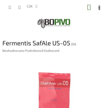
Přejít
NÁKUP
na
CZK
obsah
KOŠÍK
Fermentis SafAle US-05
256
Průměrné
Neohodnoceno
Podrobnosti hodnocení
hodnocení
produktu
je
0,0
z
5
hvězdiček.