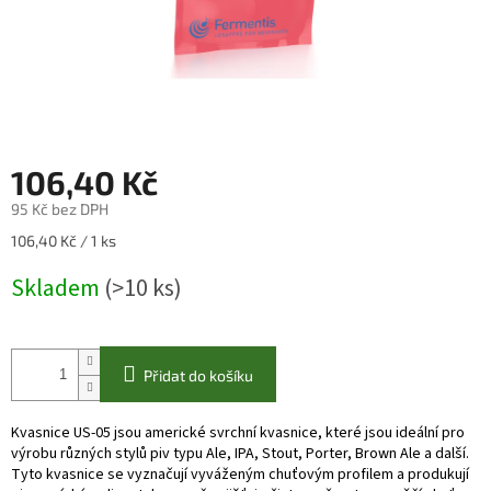
106,40 Kč
95 Kč bez DPH
Měrná
106,40 Kč / 1 ks
cena:
Skladem
(>10 ks)
Přidat do košíku
Kvasnice US-05 jsou americké svrchní kvasnice, které jsou ideální pro
výrobu různých stylů piv typu Ale, IPA, Stout, Porter, Brown Ale a další.
Tyto kvasnice se vyznačují vyváženým chuťovým profilem a produkují