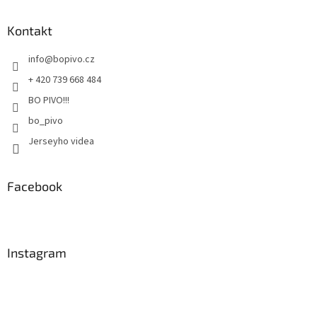
p
a
Kontakt
t
info
@
bopivo.cz
í
+ 420 739 668 484
BO PIVO!!!
bo_pivo
Jerseyho videa
Facebook
Instagram