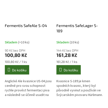
Fermentis SafeAle S-04
Fermentis SafeLager S-
189
Skladem
(>10 ks)
Skladem
(10 ks)
90 Kč bez DPH
144 Kč bez DPH
100,80 Kč
161,28 Kč
Měrná
Měrná
100,80 Kč / 1 ks
161,28 Kč / 1 ks
cena:
cena:
Do košíku
Do košíku
Anglické Ale kvasnice US-04 jsou
Kvasnice S-189 je kmen
ceněné pro svou schopnost
spodních kvasnic, který byl
rychle provést fermentaci piva
původně vyvinut a používán ve
a následně se účinně usadit na
švýcarském pivovaru Hürlimann.
dně nádoby, což přispívá k
Tento kvasný kmen je známý
vytvoření čistého piva....
svým neutrálním chuťovým