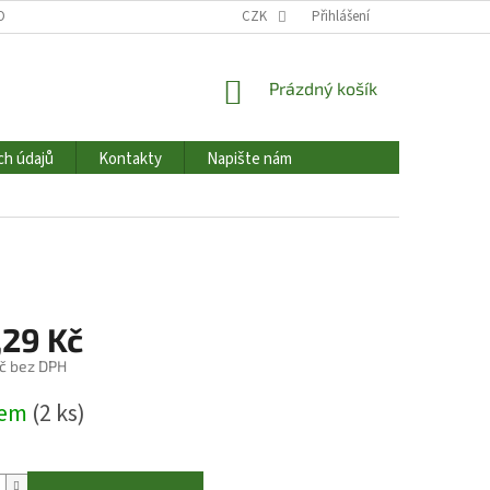
OBNÍCH ÚDAJŮ
HODNOCENÍ OBCHODU
CZK
Přihlášení
NAPIŠTE NÁM
KONTAK
NÁKUPNÍ
Prázdný košík
KOŠÍK
ch údajů
Kontakty
Napište nám
,29 Kč
č bez DPH
dem
(2 ks)