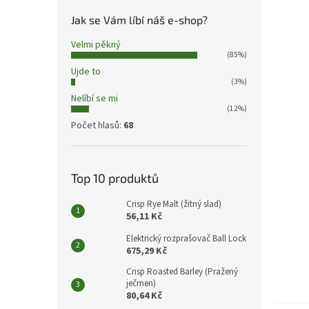
Jak se Vám líbí náš e-shop?
Velmi pěkný
(85%)
Ujde to
(3%)
Nelíbí se mi
(12%)
Počet hlasů:
68
Top 10 produktů
Crisp Rye Malt (žitný slad)
56,11 Kč
Elektrický rozprašovač Ball Lock
675,29 Kč
Crisp Roasted Barley (Pražený
ječmen)
80,64 Kč