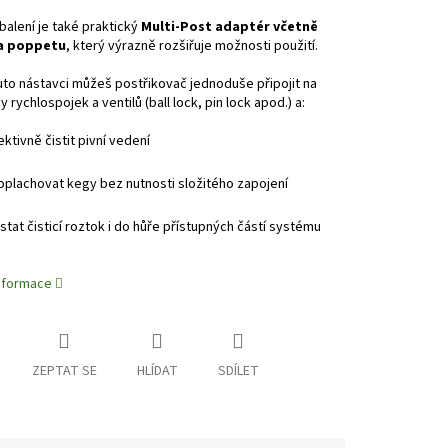
balení je také praktický
Multi-Post adaptér včetně
 a poppetu
, který výrazně rozšiřuje možnosti použití.
to nástavci můžeš postřikovač jednoduše připojit na
 rychlospojek a ventilů (ball lock, pin lock apod.) a:
ektivně čistit pivní vedení
oplachovat kegy bez nutnosti složitého zapojení
stat čisticí roztok i do hůře přístupných částí systému
informace
ZEPTAT SE
HLÍDAT
SDÍLET