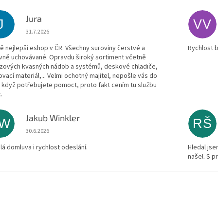
Jura
J
VV
Hodnocení obchodu je 5 z 5 hvězdiček.
31.7.2026
ě nejlepší eshop v ČR. Všechny suroviny čerstvé a
Rychlost 
vně uchovávané. Opravdu široký sortiment včetně
zových kvasných nádob a systémů, deskové chladiče,
ovací materiál,... Velmi ochotný majitel, nepošle vás do
, když potřebujete pomoct, proto fakt cením tu službu
.
Jakub Winkler
JW
RŠ
Hodnocení obchodu je 5 z 5 hvězdiček.
30.6.2026
lá domluva i rychlost odeslání.
Hledal js
našel. S 