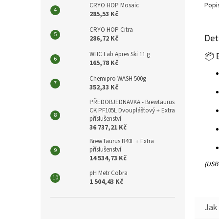
Popi
CRYO HOP Mosaic
285,53 Kč
CRYO HOP Citra
Det
286,72 Kč
WHC Lab Apres Ski 11 g
📦 
165,78 Kč
Chemipro WASH 500g
352,33 Kč
PŘEDOBJEDNAVKA - Brewtaurus
CK PF105L Dvouplášťový + Extra
příslušenství
36 737,21 Kč
BrewTaurus B40L + Extra
příslušenství
14 534,73 Kč
(USB 
pH Metr Cobra
1 504,43 Kč