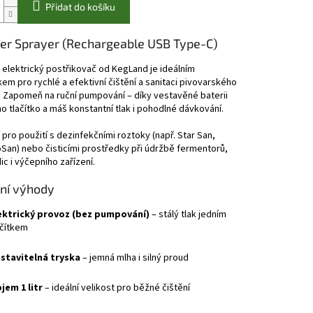
Přidat do košíku
er Sprayer (Rechargeable USB Type-C)
 elektrický postřikovač od KegLand je ideálním
m pro rychlé a efektivní čištění a sanitaci pivovarského
 Zapomeň na ruční pumpování – díky vestavěné baterii
no tlačítko a máš konstantní tlak i pohodlné dávkování.
 pro použití s dezinfekčními roztoky (např. Star San,
an) nebo čisticími prostředky při údržbě fermentorů,
ic i výčepního zařízení.
ní výhody
ektrický provoz (bez pumpování)
– stálý tlak jedním
ačítkem
stavitelná tryska
– jemná mlha i silný proud
jem 1 litr
– ideální velikost pro běžné čištění