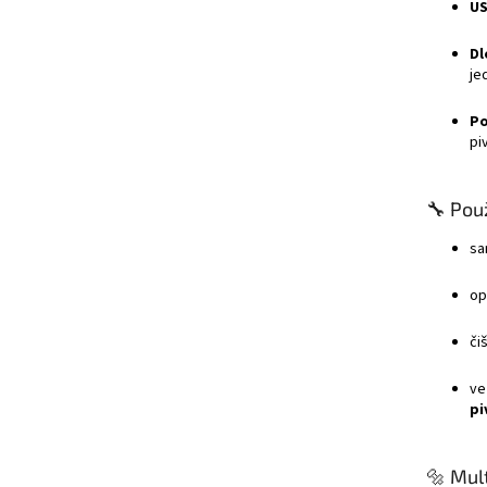
US
Dl
je
Po
pi
🔧 Použ
sa
op
či
ve
pi
🔩 Mul