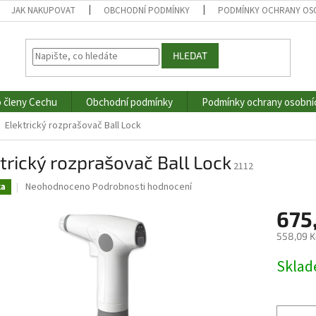
JAK NAKUPOVAT
OBCHODNÍ PODMÍNKY
PODMÍNKY OCHRANY OS
HLEDAT
o členy Cechu
Obchodní podmínky
Podmínky ochrany osobní
Elektrický rozprašovač Ball Lock
trický rozprašovač Ball Lock
2112
Průměrné
Neohodnoceno
Podrobnosti hodnocení
ka
hodnocení
produktu
675
je
558,09 K
0,0
z
Měrná
Skla
5
cena:
hvězdiček.