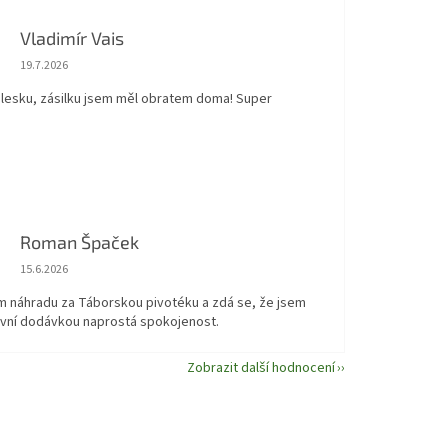
Vladimír Vais
Hodnocení obchodu je 5 z 5 hvězdiček.
19.7.2026
blesku, zásilku jsem měl obratem doma! Super
Roman Špaček
Hodnocení obchodu je 5 z 5 hvězdiček.
15.6.2026
em náhradu za Táborskou pivotéku a zdá se, že jsem
první dodávkou naprostá spokojenost.
Zobrazit další hodnocení