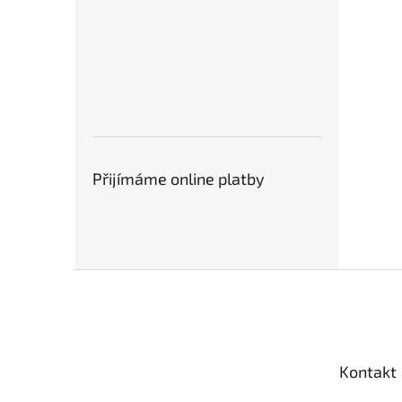
Přijímáme online platby
Z
á
p
a
t
Kontakt
í