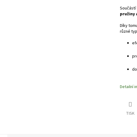
Součástí 
pružiny
Díky tomu
různé typy
ef
pr
do
Detailní 
TISK