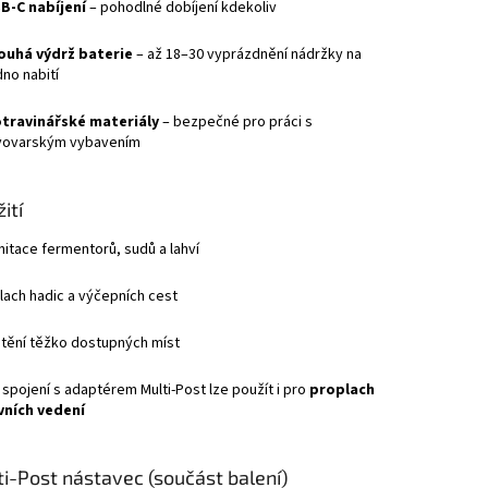
B-C nabíjení
– pohodlné dobíjení kdekoliv
ouhá výdrž baterie
– až 18–30 vyprázdnění nádržky na
dno nabití
travinářské materiály
– bezpečné pro práci s
vovarským vybavením
ití
nitace fermentorů, sudů a lahví
lach hadic a výčepních cest
štění těžko dostupných míst
 spojení s adaptérem Multi-Post lze použít i pro
proplach
vních vedení
ti-Post nástavec (součást balení)