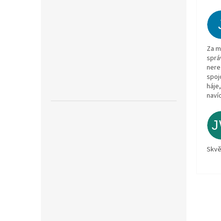
Za m
sprá
nere
spoj
háje
navíc
Skvě