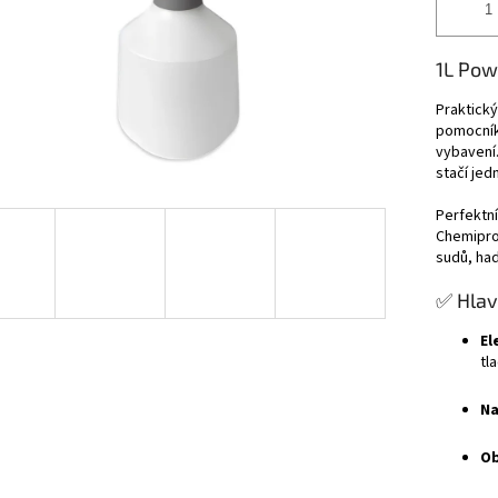
1L Pow
Praktický
pomocníke
vybavení.
stačí jed
Perfektní
ChemiproS
sudů, had
✅ Hlav
El
tl
Na
Ob