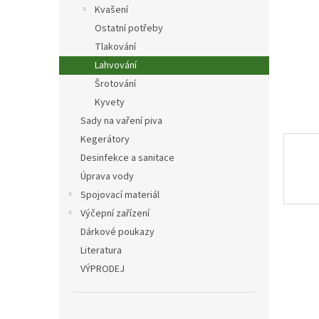
n
Kvašení
e
Ostatní potřeby
l
Tlakování
Lahvování
Šrotování
Kyvety
Sady na vaření piva
Kegerátory
Desinfekce a sanitace
Úprava vody
Spojovací materiál
Výčepní zařízení
Dárkové poukazy
Literatura
VÝPRODEJ