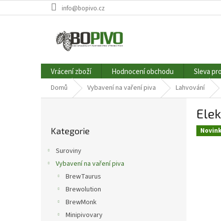
Přejít
info@bopivo.cz
na
obsah
Vrácení zboží
Hodnocení obchodu
Sleva pr
Domů
Vybavení na vaření piva
Lahvování
P
Elek
o
Přeskočit
s
Kategorie
kategorie
Novin
t
r
Suroviny
a
Vybavení na vaření piva
n
BrewTaurus
n
í
Brewolution
p
BrewMonk
a
Minipivovary