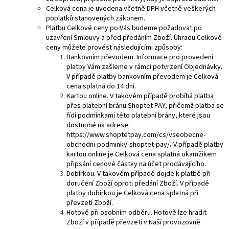
Celková cena je uvedena včetně DPH včetně veškerých
poplatků stanovených zákonem.
Platbu Celkové ceny po Vás budeme požadovat po
uzavření Smlouvy a před předáním Zboží. Úhradu Celkové
ceny můžete provést následujícími způsoby:
Bankovním převodem. Informace pro provedení
platby Vám zašleme v rámci potvrzení Objednávky.
V případě platby bankovním převodem je Celková
cena splatná do 14 dní.
Kartou online. V takovém případě probíhá platba
přes platební bránu Shoptet PAY, přičemž platba se
řídí podmínkami této platební brány, které jsou
dostupné na adrese:
https://www.shoptetpay.com/cs/vseobecne-
obchodni-podminky-shoptet-pay/
.
V případě platby
kartou online je Celková cena splatná okamžikem
připsání cenové částky na účet prodávajícího.
Dobírkou. V takovém případě dojde k platbě při
doručení Zboží oproti předání Zboží. V případě
platby dobírkou je Celková cena splatná při
převzetí Zboží.
Hotově při osobním odběru. Hotově lze hradit
Zboží v případě převzetí v Naší provozovně.