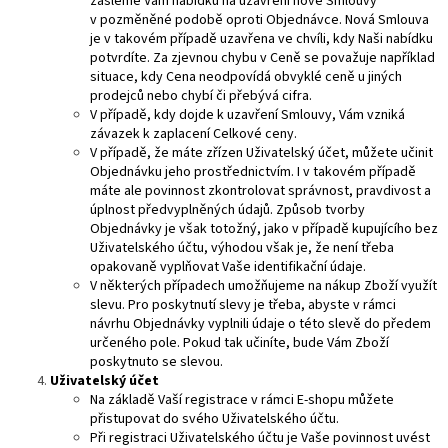
zašleme Vám nabídku na uzavření nové Smlouvy
v pozměněné podobě oproti Objednávce. Nová Smlouva
je v takovém případě uzavřena ve chvíli, kdy Naši nabídku
potvrdíte. Za zjevnou chybu v Ceně se považuje například
situace, kdy Cena neodpovídá obvyklé ceně u jiných
prodejců nebo chybí či přebývá cifra.
V případě, kdy dojde k uzavření Smlouvy, Vám vzniká
závazek k zaplacení Celkové ceny.
V případě, že máte zřízen Uživatelský účet, můžete učinit
Objednávku jeho prostřednictvím. I v takovém případě
máte ale povinnost zkontrolovat správnost, pravdivost a
úplnost předvyplněných údajů. Způsob tvorby
Objednávky je však totožný, jako v případě kupujícího bez
Uživatelského účtu, výhodou však je, že není třeba
opakovaně vyplňovat Vaše identifikační údaje.
V některých případech umožňujeme na nákup Zboží využít
slevu. Pro poskytnutí slevy je třeba, abyste v rámci
návrhu Objednávky vyplnili údaje o této slevě do předem
určeného pole. Pokud tak učiníte, bude Vám Zboží
poskytnuto se slevou.
Uživatelský
účet
Na základě Vaší registrace v rámci E-shopu můžete
přistupovat do svého Uživatelského účtu.
Při registraci Uživatelského účtu je Vaše povinnost uvést