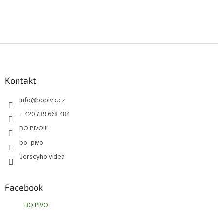
Z
á
p
a
Kontakt
t
info
@
bopivo.cz
í
+ 420 739 668 484
BO PIVO!!!
bo_pivo
Jerseyho videa
Facebook
BO PIVO