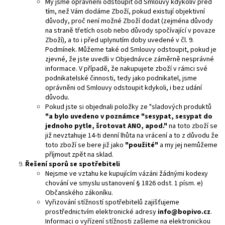
My jsme oprávněni odstoupit od Smlouvy kdykoliv před
tím, než Vám dodáme Zboží, pokud existují objektivní
důvody, proč není možné Zboží dodat (zejména důvody
na straně třetích osob nebo důvody spočívající v povaze
Zboží), a to i před uplynutím doby uvedené v čl. 9.
Podmínek. Můžeme také od Smlouvy odstoupit, pokud je
zjevné, že jste uvedli v Objednávce záměrně nesprávné
informace. V případě, že nakupujete zboží v rámci své
podnikatelské činnosti, tedy jako podnikatel, jsme
oprávněni od Smlouvy odstoupit kdykoli, i bez udání
důvodu.
Pokud jste si objednali položky ze "sladových produktů
"a bylo uvedeno v poznámce "sesypat, sesypat do
jednoho pytle, šrotovat ANO, apod."
na toto zboží se
již nevztahuje 14-ti denní lhůta na vrácení a to z důvodu že
toto zboží se bere již jako
"použité"
a my jej nemůžeme
příjmout zpět na sklad.
Řešení sporů se spotřebiteli
Nejsme ve vztahu ke kupujícím vázáni žádnými kodexy
chování ve smyslu ustanovení § 1826 odst. 1 písm. e)
Občanského zákoníku.
Vyřizování stížností spotřebitelů zajišťujeme
prostřednictvím elektronické adresy
info@bopivo.cz
.
Informaci o vyřízení stížnosti zašleme na elektronickou