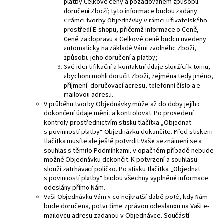
platby Celkové ceny a požadovaném způsobu
doručení Zboží; tyto informace budou zadány
v rámci tvorby Objednávky v rámci uživatelského
prostředí E-shopu, přičemž informace o Ceně,
Ceně za dopravu a Celkové ceně budou uvedeny
automaticky na základě Vámi zvolného Zboží,
způsobu jeho doručení a platby;
Své identifikační a kontaktní údaje sloužící k tomu,
abychom mohli doručit Zboží, zejména tedy jméno,
příjmení, doručovací adresu, telefonní číslo a e-
mailovou adresu.
V průběhu tvorby Objednávky může až do doby jejího
dokončení údaje měnit a kontrolovat. Po provedení
kontroly prostřednictvím stisku tlačítka „Objednat
s povinností platby“ Objednávku dokončíte. Před stiskem
tlačítka musíte ale ještě potvrdit Vaše seznámení se a
souhlas s těmito Podmínkami, v opačném případě nebude
možné Objednávku dokončit. K potvrzení a souhlasu
slouží zatrhávací políčko. Po stisku tlačítka „Objednat
s povinností platby“ budou všechny vyplněné informace
odeslány přímo Nám.
Vaši Objednávku Vám v co nejkratší době poté, kdy Nám
bude doručena, potvrdíme zprávou odeslanou na Vaši e-
mailovou adresu zadanou v Objednávce. Součástí