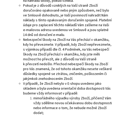
na náhradu škody, pokud vznikla.
Pokud je z důvodů vzniklých na Vaší straně Zboží
doručováno opakovaně nebo jiným způsobem, než bylo
ve Smlouvě dohodnuto, je Vaší povinností nahradit Nám
náklady s tímto opakovaným doručením spojené. Platební
údaje pro zaplacení těchto nákladů Vám zašleme na Vaši
e-mailovou adresu uvedenou ve Smlouvě a jsou splatné
14 dnů od doručení e-mailu.
Nebezpeční škody na Zboží na Vás přechází v okamžiku,
kdy ho převezmete. V případě, kdy Zboží nepřevezmete,
s výjimkou případů dle čl. 4 Podmínek, na Vás nebezpečí
škody na Zboží přechází v okamžiku, kdy jste měli
možnost ho převzít, ale z důvodů na Vaší straně
k převzetí nedošlo. Přechod nebezpečí škody na Zboží
pro Vás znamená, že od tohoto okamžiku nesete veškeré
důsledky spojené se ztrátou, zničením, poškozením či
jakýmkoli znehodnocením Zboží.
V případě, že Zboží nebylo v E-shopu uvedeno jako
skladem a byla uvedena orientační doba dostupnosti Vás
budeme vždy informovat v případě:
mimořádného výpadku výroby Zboží, přičemž Vám
vždy sdělíme novou očekávanou dobu dostupnosti
nebo informace o tom, že nebude možné Zboží
dodat;