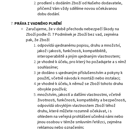
prodlení s dodáním Zboží od Našeho dodavatele,
přičemž Vám vždy sdělíme novou očekávanou
dobu dodání.
PRÁVA
Z VADNÉHO PLNĚNÍ
Zaručujeme, že v době přechodu nebezpečí škody na
Zboží podle čl. 7 Podmínek je Zboží bez vad, zejména
pak, že Zboží:
odpovídá ujednanému popisu, druhu a množství,
jakož i jakosti, funkčnosti, kompatibilitě,
interoperabilitě a jiným ujednaným vlastnostem;
je vhodné k účelu, pro který ho požadujete a s nímž
souhlasíme;
je dodáno s ujednaným příslušenstvím a pokyny k
použití, včetně návodu k montáži nebo instalaci;
je vhodné k účelu, k němuž se Zboží tohoto druhu
obvykle používá;
množstvím, jakostí a dalšími vlastnostmi, včetně
životnosti, funkčnosti, kompatibility a bezpečnosti,
odpovídá obvyklým vlastnostem Zboží téhož
druhu, které můžete rozumně očekávat, i s
ohledem na veřejná prohlášení učiněná námi nebo
jinou osobou v témže smluvním řetězci, zejména
reklamou nebo označením;