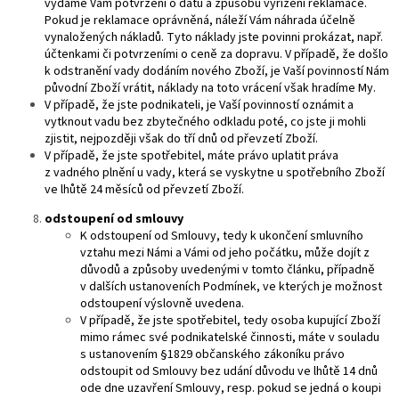
vydáme Vám potvrzení o datu a způsobu vyřízení reklamace.
Pokud je reklamace oprávněná, náleží Vám náhrada účelně
vynaložených nákladů. Tyto náklady jste povinni prokázat, např.
účtenkami či potvrzeními o ceně za dopravu. V případě, že došlo
k odstranění vady dodáním nového Zboží, je Vaší povinností Nám
původní Zboží vrátit, náklady na toto vrácení však hradíme My.
V případě, že jste podnikateli, je Vaší povinností oznámit a
vytknout vadu bez zbytečného odkladu poté, co jste ji mohli
zjistit, nejpozději však do tří dnů od převzetí Zboží.
V případě, že jste spotřebitel, máte právo uplatit práva
z vadného plnění u vady, která se vyskytne u spotřebního Zboží
ve lhůtě 24 měsíců od převzetí Zboží.
odstoupení od smlouvy
K odstoupení od Smlouvy, tedy k ukončení smluvního
vztahu mezi Námi a Vámi od jeho počátku, může dojít z
důvodů a způsoby uvedenými v tomto článku, případně
v dalších ustanoveních Podmínek, ve kterých je možnost
odstoupení výslovně uvedena.
V případě, že jste spotřebitel, tedy osoba kupující Zboží
mimo rámec své podnikatelské činnosti, máte v souladu
s ustanovením §1829 občanského zákoníku právo
odstoupit od Smlouvy bez udání důvodu ve lhůtě 14 dnů
ode dne uzavření Smlouvy, resp. pokud se jedná o koupi