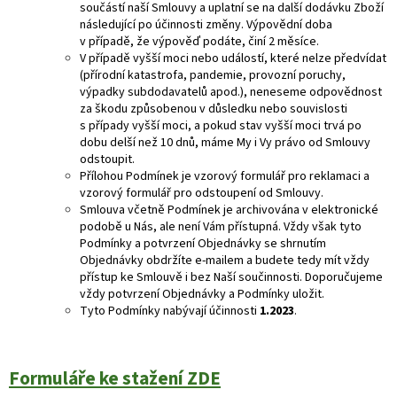
součástí naší Smlouvy a uplatní se na další dodávku Zboží
následující po účinnosti změny. Výpovědní doba
v případě, že výpověď podáte, činí 2 měsíce.
V případě vyšší moci nebo událostí, které nelze předvídat
(přírodní katastrofa, pandemie, provozní poruchy,
výpadky subdodavatelů apod.), neneseme odpovědnost
za škodu způsobenou v důsledku nebo souvislosti
s případy vyšší moci, a pokud stav vyšší moci trvá po
dobu delší než 10 dnů, máme My i Vy právo od Smlouvy
odstoupit.
Přílohou Podmínek je vzorový formulář pro reklamaci a
vzorový formulář pro odstoupení od Smlouvy.
Smlouva včetně Podmínek je archivována v elektronické
podobě u Nás, ale není Vám přístupná. Vždy však tyto
Podmínky a potvrzení Objednávky se shrnutím
Objednávky obdržíte e-mailem a budete tedy mít vždy
přístup ke Smlouvě i bez Naší součinnosti. Doporučujeme
vždy potvrzení Objednávky a Podmínky uložit.
Tyto Podmínky nabývají účinnosti
1.2023
.
Formuláře ke stažení ZDE