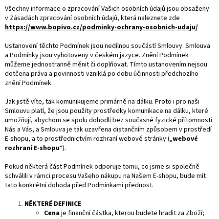
Všechny informace o zpracování Vašich osobních údajů jsou obsaženy
v Zásadách zpracování osobních údajů, která naleznete zde
https://www.bopivo.cz/podminky-ochrany-osobnich-udaju/
Ustanovení těchto Podmínek jsou nedílnou součástí Smlouvy. Smlouva
a Podmínky jsou vyhotoveny v českém jazyce. Znění Podmínek
můžeme jednostranně měnit či doplňovat. Tímto ustanovením nejsou
dotčena práva a povinnosti vzniklá po dobu účinnosti předchozího
znění Podmínek.
Jak jistě víte, tak komunikujeme primárně na dálku. Proto i pro naši
Smlouvu platí, že jsou použity prostředky komunikace na dálku, které
umožňují, abychom se spolu dohodli bez současné fyzické přítomnosti
Nás a Vás, a Smlouva je tak uzavřena distančním způsobem v prostředí
E-shopu, a to prostřednictvím rozhraní webové stránky („
webové
rozhraní E-shopu
“).
Pokud některá část Podmínek odporuje tomu, co jsme si společně
schválili v rámci procesu Vašeho nákupu na Našem E-shopu, bude mít
tato konkrétní dohoda před Podmínkami přednost.
NĚKTERÉ DEFINICE
Cena
je finanční částka, kterou budete hradit za Zboží;