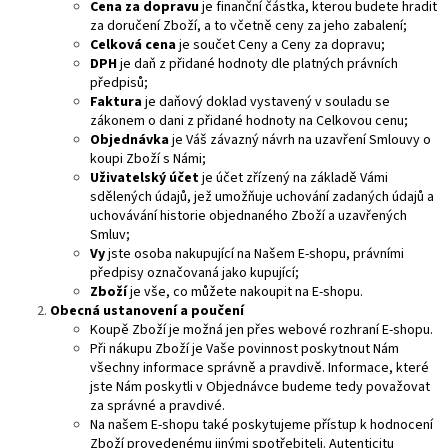
Cena za dopravu
je finanční částka, kterou budete hradit
za doručení Zboží, a to včetně ceny za jeho zabalení;
Celková cena
je součet Ceny a Ceny za dopravu;
DPH
je daň z přidané hodnoty dle platných právních
předpisů;
Faktura
je daňový doklad vystavený v souladu se
zákonem o dani z přidané hodnoty na Celkovou cenu;
Objednávka
je Váš závazný návrh na uzavření Smlouvy o
koupi Zboží s Námi;
Uživatelský účet
je účet zřízený na základě Vámi
sdělených údajů, jež umožňuje uchování zadaných údajů a
uchovávání historie objednaného Zboží a uzavřených
Smluv;
Vy
jste osoba nakupující na Našem E-shopu, právními
předpisy označovaná jako kupující;
Zboží
je vše, co můžete nakoupit na E-shopu.
Obecná ustanovení a poučení
Koupě Zboží je možná jen přes webové rozhraní E-shopu.
Při nákupu Zboží je Vaše povinnost poskytnout Nám
všechny informace správně a pravdivě. Informace, které
jste Nám poskytli v Objednávce budeme tedy považovat
za správné a pravdivé.
Na našem E-shopu také poskytujeme přístup k hodnocení
Zboží provedenému jinými spotřebiteli. Autenticitu