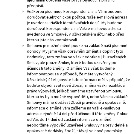
ujednáním dotčena Vaše práva plynoucí z právních
předpisů.
Veškerou písemnou korespondenci si s Vámi budeme
doručovat elektronickou poštou. Naše e-mailová adresa
je uvedena u Našich identifikačních údajů. My budeme
doručovat korespondenci na Vaši e-mailovou adresu
uvedenou ve Smlouvě, v Uživatelském účtu nebo přes
kterou jste nás kontaktovali.
Smlouvu je možné měnit pouze na základě naší písemné
dohody. My jsme však oprávněni změnit a doplnit tyto
Podmínky, tato změna se však nedotkne již uzavřených
Smluv, ale pouze Smluv, které budou uzavřeny po
účinnosti této změny. O změně Vás však budeme
informovat pouze v případě, že máte vytvořený
Uživatelský účet (abyste tuto informaci měli v případě, že
budete objednávat nové Zboží, změna však nezakládá
právo výpovědi, jelikož nemáme uzavřenou Smlouvu,
kterou by bylo možné vypovědět), nebo Vám na základě
Smlouvy máme dodávat Zboží pravidelně a opakovaně.
Informace o změně Vám zašleme na Vaši e-mailovou
adresu nejméně 14 dní před účinností této změny. Pokud
od Vás do 14 dnů od zaslání informace o změně
neobdržíme výpověď uzavřené Smlouvy na pravidelné a
opakované dodávky Zboží, stávají se nové podmínky