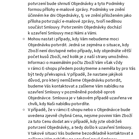
potvrzení bude shrnutí Objednávky a tyto Podmínky
formou přílohy e-mailové zprávy. Podmínky ve znění
účinném ke dni Objednávky, tj. ve znění přiloženém jako
příloha potvrzující e-mailové zprávy, tvoří nedílnou
součást Smlouvy. Potvrzením Objednávky dochází
k uzavření Smlouvy mezi Námi a Vámi.
Mohou nastat i případy, kdy Vám nebudeme moci
Objednávku potvrdit. Jedná se zejména o situace, kdy
Zboží není dostupné nebo případy, kdy objednáte větší
počet kusů Zboží, než kolik je z naší strany umožněno.
Informaci o maximálním počtu Zboží Vám však vždy
v rámci E-shopu předem poskytneme a neměla by pro Vás
být tedy překvapivá. V případě, že nastane jakýkoli
důvod, pro který nemůžeme Objednávku potvrdit,
budeme Vás kontaktovat a zašleme Vám nabídku na
uzavření Smlouvy v pozměněné podobě oproti
Objednávce. Smlouva je v takovém případě uzavřena ve
chvíli, kdy Naši nabídku potvrdíte.
V případě, že v rámci E-shopu nebo v Objednávce bude
uvedena zjevně chybná Cena, nejsme povinni Vám Zboží
za tuto Cenu dodat ani v případě, kdy jste obdrželi
potvrzení Objednávky, a tedy došlo k uzavření Smlouvy.
V takové situaci Vás budeme bezodkladně kontaktovat a