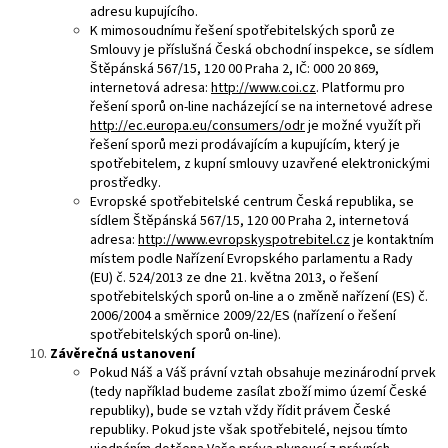
adresu kupujícího.
K mimosoudnímu řešení spotřebitelských sporů ze
Smlouvy je příslušná Česká obchodní inspekce, se sídlem
Štěpánská 567/15, 120 00 Praha 2, IČ: 000 20 869,
internetová adresa:
http://www.coi.cz
. Platformu pro
řešení sporů on-line nacházející se na internetové adrese
http://ec.europa.eu/consumers/odr
je možné využít při
řešení sporů mezi prodávajícím a kupujícím, který je
spotřebitelem, z kupní smlouvy uzavřené elektronickými
prostředky.
Evropské spotřebitelské centrum Česká republika, se
sídlem Štěpánská 567/15, 120 00 Praha 2, internetová
adresa:
http://www.evropskyspotrebitel.cz
je kontaktním
místem podle Nařízení Evropského parlamentu a Rady
(EU) č. 524/2013 ze dne 21. května 2013, o řešení
spotřebitelských sporů on-line a o změně nařízení (ES) č.
2006/2004 a směrnice 2009/22/ES (nařízení o řešení
spotřebitelských sporů on-line).
Závěrečná ustanovení
Pokud Náš a Váš právní vztah obsahuje mezinárodní prvek
(tedy například budeme zasílat zboží mimo území České
republiky), bude se vztah vždy řídit právem České
republiky. Pokud jste však spotřebitelé, nejsou tímto