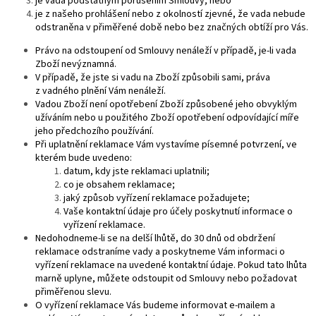
je vada podstatným porušením Smlouvy; nebo
je z našeho prohlášení nebo z okolností zjevné, že vada nebude
odstraněna v přiměřené době nebo bez značných obtíží pro Vás.
Právo na odstoupení od Smlouvy nenáleží v případě, je-li vada
Zboží nevýznamná.
V případě, že jste si vadu na Zboží způsobili sami, práva
z vadného plnění Vám nenáleží.
Vadou Zboží není opotřebení Zboží způsobené jeho obvyklým
užíváním nebo u použitého Zboží opotřebení odpovídající míře
jeho předchozího používání.
Při uplatnění reklamace Vám vystavíme písemné potvrzení, ve
kterém bude uvedeno:
datum, kdy jste reklamaci uplatnili;
co je obsahem reklamace;
jaký způsob vyřízení reklamace požadujete;
Vaše kontaktní údaje pro účely poskytnutí informace o
vyřízení reklamace.
Nedohodneme-li se na delší lhůtě, do 30 dnů od obdržení
reklamace odstraníme vady a poskytneme Vám informaci o
vyřízení reklamace na uvedené kontaktní údaje. Pokud tato lhůta
marně uplyne, můžete odstoupit od Smlouvy nebo požadovat
přiměřenou slevu.
O vyřízení reklamace Vás budeme informovat e-mailem a