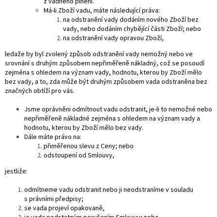
z vadného plnění.
Má-li Zboží vadu, máte následující práva:
na odstranění vady dodáním nového Zboží bez
vady, nebo dodáním chybějící části Zboží; nebo
na odstranění vady opravou Zboží,
ledaže by byl zvolený způsob odstranění vady nemožný nebo ve
srovnání s druhým způsobem nepřiměřeně nákladný, což se posoudí
zejména s ohledem na význam vady, hodnotu, kterou by Zboží mělo
bez vady, a to, zda může být druhým způsobem vada odstraněna bez
značných obtíží pro vás.
Jsme oprávněni odmítnout vadu odstranit, je-li to nemožné nebo
nepřiměřeně nákladné zejména s ohledem na význam vady a
hodnotu, kterou by Zboží mělo bez vady.
Dále máte právo na:
přiměřenou slevu z Ceny; nebo
odstoupení od Smlouvy,
jestliže:
odmítneme vadu odstranit nebo ji neodstraníme v souladu
s právními předpisy;
se vada projeví opakovaně,