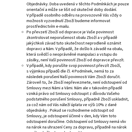
Objednávky. Doba uvedená v těchto Podmínkách je pouze
orientační a může se lišit od skutečné doby dodání.
V případě osobního odběru na provozovně Vás vždy o
možnosti vyzvednutí Zboží budeme informovat
prostřednictvím e-mailu.
Po převzetí Zboží od dopravce je Vaše povinnost
zkontrolovat neporušenost obalu Zboží a v případě
jakýchkoli závad tuto skutečnost neprodleně oznámit
dopravci a Nám. V případě, že došlo k závadě na obalu,
která svědčí o neoprávněné manipulaci a vstupu do
zásilky, není Vaší povinností Zboží od dopravce převzít.
V případě, kdy porušíte svoji povinnost převzít Zboží,
s výjimkou případů dle čl. 4 Podmínek, nemá to za
následek porušení Naší povinnosti Vám Zboží doručit.
Zároveň to, že Zboží nepřevezmete, není odstoupení od
Smlouvy mezi Námi a Vámi. Nám ale v takovém případě
vzniká právo od Smlouvy odstoupit z důvodu Vašeho
podstatného porušení Smlouvy, případně Zboží uskladnit,
za což nám od Vás náleží úplata ve výši 10% z dané
objednávky . Pokud se rozhodneme odstoupit od
Smlouvy, je odstoupení účinné v den, kdy Vám toto
odstoupení doručíme. Odstoupení od Smlouvy nemá vliv
na nárok na uhrazení Ceny za dopravu, případně na nárok