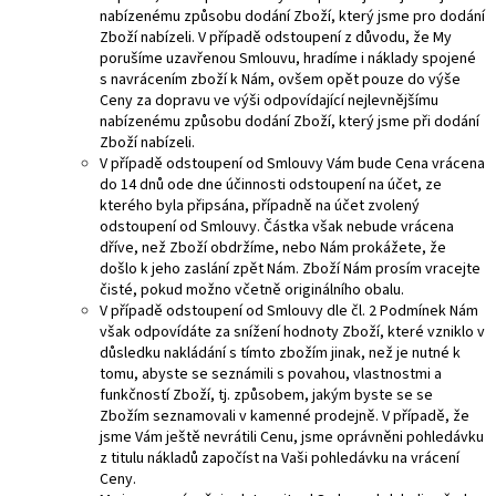
nabízenému způsobu dodání Zboží, který jsme pro dodání
Zboží nabízeli. V případě odstoupení z důvodu, že My
porušíme uzavřenou Smlouvu, hradíme i náklady spojené
s navrácením zboží k Nám, ovšem opět pouze do výše
Ceny za dopravu ve výši odpovídající nejlevnějšímu
nabízenému způsobu dodání Zboží, který jsme při dodání
Zboží nabízeli.
V případě odstoupení od Smlouvy Vám bude Cena vrácena
do 14 dnů ode dne účinnosti odstoupení na účet, ze
kterého byla připsána, případně na účet zvolený
odstoupení od Smlouvy. Částka však nebude vrácena
dříve, než Zboží obdržíme, nebo Nám prokážete, že
došlo k jeho zaslání zpět Nám. Zboží Nám prosím vracejte
čisté, pokud možno včetně originálního obalu.
V případě odstoupení od Smlouvy dle čl. 2 Podmínek Nám
však odpovídáte za snížení hodnoty Zboží, které vzniklo v
důsledku nakládání s tímto zbožím jinak, než je nutné k
tomu, abyste se seznámili s povahou, vlastnostmi a
funkčností Zboží, tj. způsobem, jakým byste se se
Zbožím seznamovali v kamenné prodejně. V případě, že
jsme Vám ještě nevrátili Cenu, jsme oprávněni pohledávku
z titulu nákladů započíst na Vaši pohledávku na vrácení
Ceny.