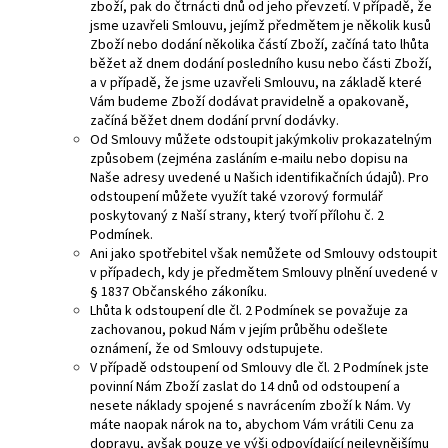
zboží, pak do čtrnácti dnů od jeho převzetí. V případě, že
jsme uzavřeli Smlouvu, jejímž předmětem je několik kusů
Zboží nebo dodání několika částí Zboží, začíná tato lhůta
běžet až dnem dodání posledního kusu nebo části Zboží,
a v případě, že jsme uzavřeli Smlouvu, na základě které
Vám budeme Zboží dodávat pravidelně a opakovaně,
začíná běžet dnem dodání první dodávky.
Od Smlouvy můžete odstoupit jakýmkoliv prokazatelným
způsobem (zejména zasláním e-mailu nebo dopisu na
Naše adresy uvedené u Našich identifikačních údajů). Pro
odstoupení můžete využít také vzorový formulář
poskytovaný z Naší strany, který tvoří přílohu č. 2
Podmínek.
Ani jako spotřebitel však nemůžete od Smlouvy odstoupit
v případech, kdy je předmětem Smlouvy plnění uvedené v
§ 1837 Občanského zákoníku.
Lhůta k odstoupení dle čl. 2 Podmínek se považuje za
zachovanou, pokud Nám v jejím průběhu odešlete
oznámení, že od Smlouvy odstupujete.
V případě odstoupení od Smlouvy dle čl. 2 Podmínek jste
povinní Nám Zboží zaslat do 14 dnů od odstoupení a
nesete náklady spojené s navrácením zboží k Nám. Vy
máte naopak nárok na to, abychom Vám vrátili Cenu za
dopravu, avšak pouze ve výši odpovídající nejlevnějšímu