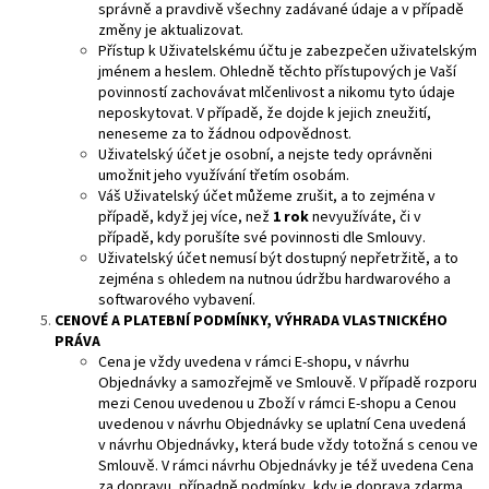
správně a pravdivě všechny zadávané údaje a v případě
změny je aktualizovat.
Přístup k Uživatelskému účtu je zabezpečen uživatelským
jménem a heslem. Ohledně těchto přístupových je Vaší
povinností zachovávat mlčenlivost a nikomu tyto údaje
neposkytovat. V případě, že dojde k jejich zneužití,
neneseme za to žádnou odpovědnost.
Uživatelský účet je osobní, a nejste tedy oprávněni
umožnit jeho využívání třetím osobám.
Váš Uživatelský účet můžeme zrušit, a to zejména v
případě, když jej více, než
1 rok
nevyužíváte, či v
případě, kdy porušíte své povinnosti dle Smlouvy.
Uživatelský účet nemusí být dostupný nepřetržitě, a to
zejména s ohledem na nutnou údržbu hardwarového a
softwarového vybavení.
CENOVÉ
A PLATEBNÍ PODMÍNKY, VÝHRADA VLASTNICKÉHO
PRÁVA
Cena je vždy uvedena v rámci E-shopu, v návrhu
Objednávky a samozřejmě ve Smlouvě. V případě rozporu
mezi Cenou uvedenou u Zboží v rámci E-shopu a Cenou
uvedenou v návrhu Objednávky se uplatní Cena uvedená
v návrhu Objednávky, která bude vždy totožná s cenou ve
Smlouvě. V rámci návrhu Objednávky je též uvedena Cena
za dopravu, případně podmínky, kdy je doprava zdarma.