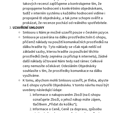
takových recenzí zajišťujeme a kontrolujeme tím, že
propojujeme hodnocení s konkrétními objednávkami,
tudíž v interním systému u každého hodnocení vidíme i
propojené ID objednávky, a tak jsme schopni ověřit a
prokázat, že recenze pochází od reálného spotřebitele.
UZAVŘENÍ SMLOUVY
Smlouvu s Námi je možné uzavřít pouze v českém jazyce.
Smlouva je uzavírána na dálku prostřednictvím E-shopu,
přičemž náklady na použití komunikačních prostředků na
dálku hradíte Vy. Tyto náklady se však nijak neliší od
základní sazby, kterou hradíte za používání těchto
prostředků (tedy zejména za přístup k internetu), žádné
další náklady účtované Námi tedy nad rámec Celkové
ceny nemusíte očekávat. Odesláním Objednávky
souhlasíte s tím, že prostředky komunikace na dálku
využíváme.
K tomu, abychom mohli Smlouvu uzavřít, je třeba, abyste
na E-shopu vytvořili Objednávku. V tomto návrhu musí být
uvedeny následující údaje:
Informace o nakupovaném Zboží (na E-shopu
označujete Zboží, o jehož nákup máte zájem,
tlačítkem „Přidat do košíku“);
Informace o Ceně, Ceně za dopravu, způsobu