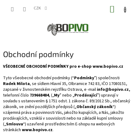
Přejít
NÁKUP
na
CZK
obsah
KOŠÍK
Obchodní podmínky
VŠEOBECNÉ OBCHODNÍ PODMÍNKY pro e-shop www.bopivo.cz
Tyto všeobecné obchodní podmínky (“
Podmínky
”) společnosti
Radek Milota
, se sídlem Hlavní 35, Olbramice 742 83, IČO 17080151,
zapsané v živnostenském rejstříku Ostrava, e -mail
info@bopivo.cz,
telefonní číslo
739668484
, („
My
” nebo „
Prodávající
”) upravují v
souladu s ustanovením § 1751 odst. 1 zákona č. 89/2012 Sb., občanský
zákoník, ve znění pozdějších předpisů („
Občanský zákoník
“)
vzájemná práva a povinnosti Vás, jakožto kupujících, a Nás, jakožto
prodávajících, vzniklá v souvislosti nebo na základě kupní smlouvy
(„
Smlouva
“) uzavřené prostřednictvím E-shopu na webových
stránkách
www.bopivo.cz
.