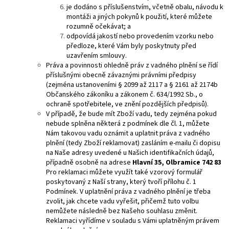
je dodáno s příslušenstvím, včetně obalu, návodu k
montáži a jiných pokynů k použití, které můžete
rozumně očekávat; a
odpovídá jakostí nebo provedením vzorku nebo
předloze, které Vám byly poskytnuty před
uzavřením smlouvy.
Práva a povinnosti ohledně práv z vadného plnění se řídí
příslušnými obecně závaznými právními předpisy
(zejména ustanoveními § 2099 až 2117 a § 2161 až 2174b
Občanského zákoníku a zákonem č. 634/1992 Sb., o
ochraně spotřebitele, ve znění pozdějších předpisů).
V případě, že bude mít Zboží vadu, tedy zejména pokud
nebude splněna některá z podmínek dle čl. 1, můžete
Nám takovou vadu oznámit a uplatnit práva z vadného
plnění (tedy Zboží reklamovat) zasláním e-mailu či dopisu
na Naše adresy uvedené u Našich identifikačních údajů,
případně osobně na adrese
Hlavní 35, Olbramice 742 83
Pro reklamaci můžete využít také vzorový formulář
poskytovaný z Naší strany, který tvoří přílohu č. 1
Podmínek. V uplatnění práva z vadného plnění je třeba
zvolit, jak chcete vadu vyřešit, přičemž tuto volbu
nemůžete následně bez Našeho souhlasu změnit.
Reklamaci vyřídíme v souladu s Vámi uplatněným právem