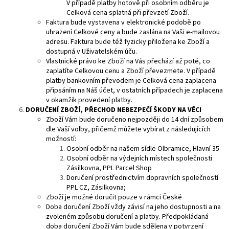
V případě platby hotově při osobním odběru je
Celková cena splatná při převzetí Zboží.
Faktura bude vystavena v elektronické podobě po
uhrazení Celkové ceny a bude zaslána na Vaši e-mailovou
adresu. Faktura bude též fyzicky přiložena ke Zboží a
dostupná v Uživatelském úču.
Vlastnické právo ke Zboží na Vás přechází až poté, co
zaplatíte Celkovou cenu a Zboží převezmete. V případě
platby bankovním převodem je Celková cena zaplacena
připsáním na Náš účet, v ostatních případech je zaplacena
v okamžik provedení platby.
DORUČENÍ
ZBOŽÍ, PŘECHOD NEBEZPEČÍ ŠKODY NA VĚCI
Zboží Vám bude doručeno nejpozději do 14 dní způsobem
dle Vaší volby, přičemž můžete vybírat z následujících
možností:
Osobní odběr na našem sídle Olbramice, Hlavní 35
Osobní odběr na výdejních místech společnosti
Zásilkovna, PPL Parcel Shop
Doručení prostřednictvím dopravních společností
PPL CZ, Zásilkovna;
Zboží je možné doručit pouze v rámci České
Doba doručení Zboží vždy závisí na jeho dostupnosti a na
zvoleném způsobu doručení a platby. Předpokládaná
doba doručení Zboží Vám bude sdělena v potvrzení