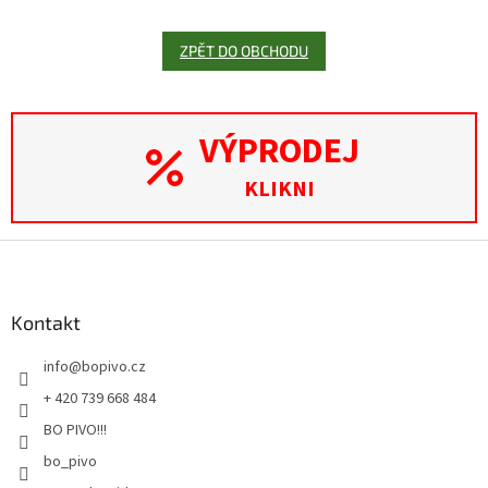
ZPĚT DO OBCHODU
VÝPRODEJ
KLIKNI
Z
á
p
a
Kontakt
t
info
@
bopivo.cz
í
+ 420 739 668 484
BO PIVO!!!
bo_pivo