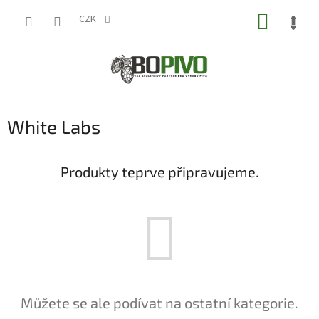
Přejít
NÁKUP
na
CZK
obsah
KOŠÍK
White Labs
Produkty teprve připravujeme.
Můžete se ale podívat na ostatní kategorie.