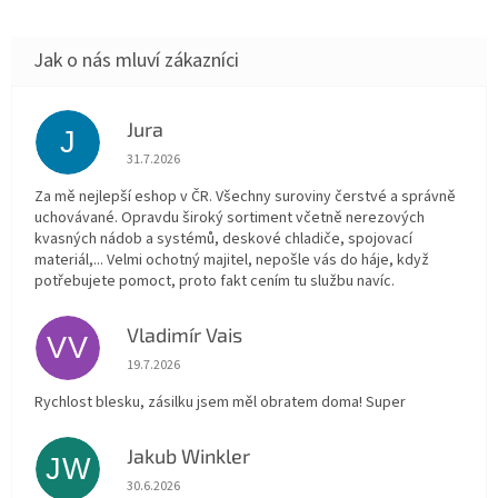
Jura
J
Hodnocení obchodu je 5 z 5 hvězdiček.
31.7.2026
Za mě nejlepší eshop v ČR. Všechny suroviny čerstvé a správně
uchovávané. Opravdu široký sortiment včetně nerezových
kvasných nádob a systémů, deskové chladiče, spojovací
materiál,... Velmi ochotný majitel, nepošle vás do háje, když
potřebujete pomoct, proto fakt cením tu službu navíc.
Vladimír Vais
VV
Hodnocení obchodu je 5 z 5 hvězdiček.
19.7.2026
Rychlost blesku, zásilku jsem měl obratem doma! Super
Jakub Winkler
JW
Hodnocení obchodu je 5 z 5 hvězdiček.
30.6.2026