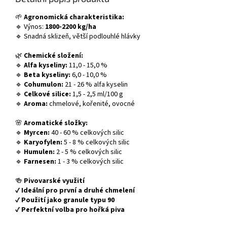
🌱
Agronomická charakteristika:
🔹 Výnos:
1800-2200 kg/ha
🔹 Snadná sklizeň, větší podlouhlé hlávky
🌿
Chemické složení:
🔹
Alfa kyseliny:
11,0 - 15,0 %
🔹
Beta kyseliny:
6,0 - 10,0 %
🔹
Cohumulon:
21 - 26 % alfa kyselin
🔹
Celkové silice:
1,5 - 2,5 ml/100 g
🔹
Aroma:
chmelové, kořenité, ovocné
🌸
Aromatické složky:
🔹
Myrcen:
40 - 60 % celkových silic
🔹
Karyofylen:
5 - 8 % celkových silic
🔹
Humulen:
2 - 5 % celkových silic
🔹
Farnesen:
1 - 3 % celkových silic
🍻
Pivovarské využití
✔
Ideální pro první a druhé chmelení
✔
Použití jako granule typu 90
✔
Perfektní volba pro hořká piva