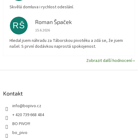
Skvělá domluva i rychlost odeslání.
Roman Špaček
RŠ
Hodnocení obchodu je 5 z 5 hvězdiček.
15.6.2026
Hledal jsem náhradu za Táborskou pivotéku a zdá se, že jsem
našel. S první dodávkou naprostá spokojenost.
Zobrazit další hodnocení
Z
á
p
a
Kontakt
t
info
@
bopivo.cz
í
+ 420 739 668 484
BO PIVO!!!
bo_pivo