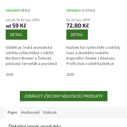
Skladem
(6 ks)
Skladem
(>10 ks)
od 48,76 Kč bez DPH
65 Kč bez DPH
59 Kč
72,80 Kč
od
DETAIL
DETAIL
Sládek je česká aromatická
Kazbek byl vyšlechtěn z odrůdy
odrůda vyšlechtěná z odrůd
Saaz a divokého ruského
Northern Brewer a Žatecký
krajového chmele z Kavkazu.
poloraný červeňák a povolená
Profil chuti a vůně:Kazbek je
od roku 1994
aromatický chmel, který se
2025
obvykle používá pouze při
2025
pozdním...
ZOBRAZIT VŠECHNY SOUVISEJÍCÍ PRODUKTY
Popis
Hodnocení
Diskuze
Detailní popis produktu