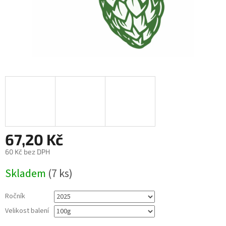
67,20 Kč
60 Kč bez DPH
Měrná
Skladem
(7 ks)
cena:
Ročník
Velikost balení