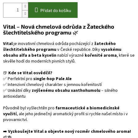
Přidat do košíku
Vital – Nová chmelová odrůda z Žateckého
šlechtitelského programu
🌿
Vital
je inovativní chmelová odrůda pocházející z
žateckého
šlechtitelského programu
v České republice. Díky
vysokému
obsahu alfa a beta kyselin
nabízí výrazné
kořenité aroma
, které se
skvěle hodí do moderních pivních stylů.
🍺
Kde se Vital osvědčil?
✅ Perfektní pro
single-hop Pale Ale
✅ Intenzivní chmelový charakter s jemnou kořenitostí
✅ Unikátní díky
zvýšenému obsahu xanthohumolu
– silného
antioxidantu
Původně byl vyšlechtěn pro
farmaceutické a biomedicínské
využití
, ale jeho jedinečný aromatický profil si rychle našel místo i v
pivovarnictví.
➡️
Vyzkoušejte Vital a objevte nový rozměr chmelového aroma!
🌱🍻