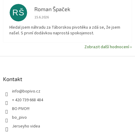
Roman Špaček
RŠ
Hodnocení obchodu je 5 z 5 hvězdiček.
15.6.2026
Hledal jsem náhradu za Táborskou pivotéku a zdá se, že jsem
našel. S první dodávkou naprostá spokojenost.
Zobrazit další hodnocení
Z
á
p
a
Kontakt
t
info
@
bopivo.cz
í
+ 420 739 668 484
BO PIVO!!!
bo_pivo
Jerseyho videa