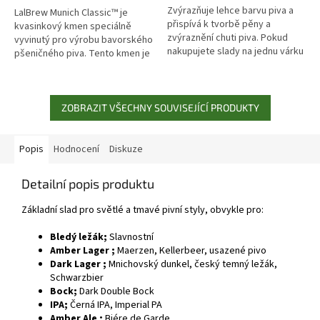
Zvýrazňuje lehce barvu piva a
LalBrew Munich Classic™ je
přispívá k tvorbě pěny a
kvasinkový kmen speciálně
zvýraznění chuti piva. Pokud
vyvinutý pro výrobu bavorského
nakupujete slady na jednu várku
pšeničného piva. Tento kmen je
můžete také napsat poznámku
schopen snadno vyjádřit
"sesypat", velice rádi to pro...
charakteristický kořenitý a
esterový...
ZOBRAZIT VŠECHNY SOUVISEJÍCÍ PRODUKTY
Popis
Hodnocení
Diskuze
Detailní popis produktu
Základní slad pro světlé a tmavé pivní styly, obvykle pro:
Bledý ležák;
Slavnostní
Amber Lager ;
Maerzen, Kellerbeer, usazené pivo
Dark Lager ;
Mnichovský dunkel, český temný ležák,
Schwarzbier
Bock;
Dark Double Bock
IPA;
Černá IPA, Imperial PA
Amber Ale ;
Biére de Garde