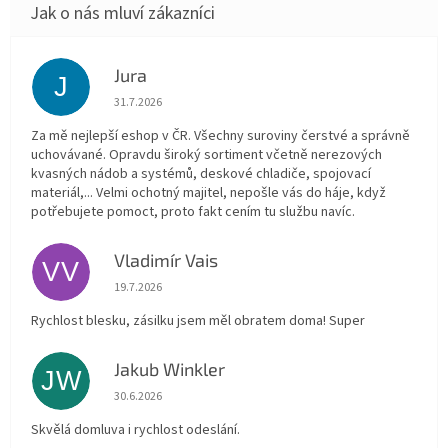
Jura
J
Hodnocení obchodu je 5 z 5 hvězdiček.
31.7.2026
Za mě nejlepší eshop v ČR. Všechny suroviny čerstvé a správně
uchovávané. Opravdu široký sortiment včetně nerezových
kvasných nádob a systémů, deskové chladiče, spojovací
materiál,... Velmi ochotný majitel, nepošle vás do háje, když
potřebujete pomoct, proto fakt cením tu službu navíc.
Vladimír Vais
VV
Hodnocení obchodu je 5 z 5 hvězdiček.
19.7.2026
Rychlost blesku, zásilku jsem měl obratem doma! Super
Jakub Winkler
JW
Hodnocení obchodu je 5 z 5 hvězdiček.
30.6.2026
Skvělá domluva i rychlost odeslání.