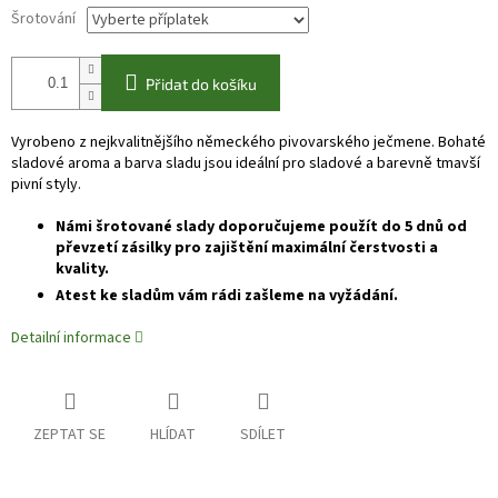
Šrotování
Přidat do košíku
Vyrobeno z nejkvalitnějšího německého pivovarského ječmene. Bohaté
sladové aroma a barva sladu jsou ideální pro sladové a barevně tmavší
pivní styly.
Námi šrotované slady doporučujeme použít do 5 dnů od
převzetí zásilky pro zajištění maximální čerstvosti a
kvality.
Atest ke sladům vám rádi zašleme na vyžádání.
Detailní informace
ZEPTAT SE
HLÍDAT
SDÍLET