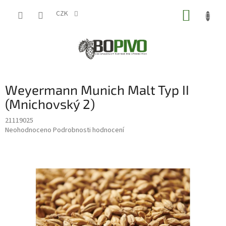
Přejít
NÁKUP
na
CZK
obsah
KOŠÍK
Weyermann Munich Malt Typ II
(Mnichovský 2)
21119025
Průměrné
Neohodnoceno
Podrobnosti hodnocení
hodnocení
produktu
je
0,0
z
5
hvězdiček.