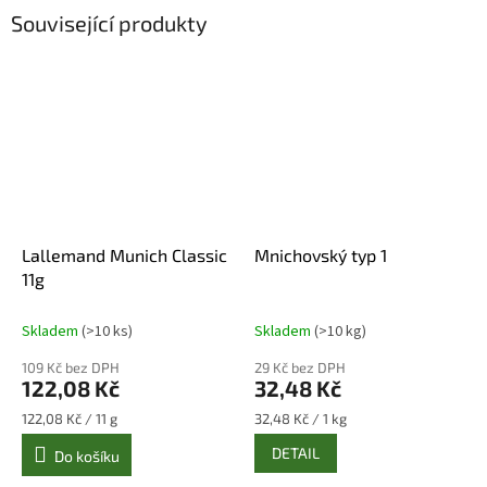
Související produkty
Lallemand Munich Classic
Mnichovský typ 1
11g
Skladem
(>10 ks)
Skladem
(>10 kg)
109 Kč bez DPH
29 Kč bez DPH
122,08 Kč
32,48 Kč
Měrná
Měrná
122,08 Kč / 11 g
32,48 Kč / 1 kg
cena:
cena:
DETAIL
Do košíku