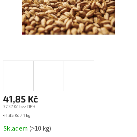
41,85 Kč
37,37 Kč
bez DPH
Měrná
41,85 Kč / 1 kg
cena:
Skladem
(>10 kg)