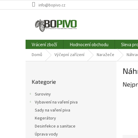
Přejít
info@bopivo.cz
na
obsah
Vrácení zboží
Hodnocení obchodu
Sleva pr
Domů
Výčepní zařízení
Naražeče
Náhrad
P
Náhr
o
Přeskočit
s
Kategorie
kategorie
Nejpr
t
r
Suroviny
a
Vybavení na vaření piva
n
Sady na vaření piva
n
í
Kegerátory
p
Desinfekce a sanitace
a
Úprava vody