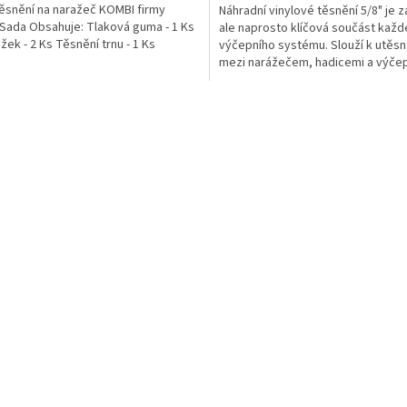
ěsnění na naražeč KOMBI firmy
Náhradní vinylové těsnění 5/8" je z
 Sada Obsahuje: Tlaková guma - 1 Ks
ale naprosto klíčová součást kaž
žek - 2 Ks Těsnění trnu - 1 Ks
výčepního systému. Slouží k utěsn
mezi narážečem, hadicemi a výče
šroubeními – bez...
O
v
l
á
d
a
c
í
p
r
v
k
y
v
ý
p
i
s