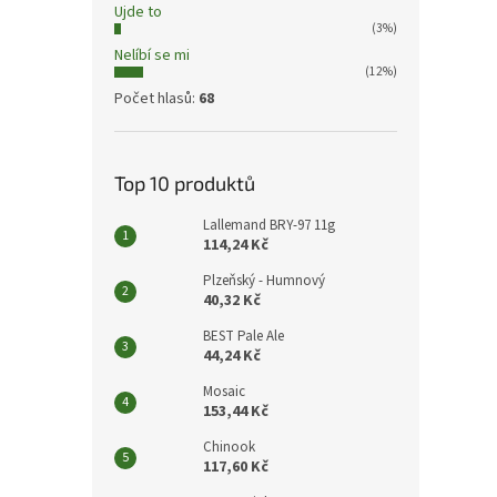
Ujde to
(3%)
Nelíbí se mi
(12%)
Počet hlasů:
68
Top 10 produktů
Lallemand BRY-97 11g
114,24 Kč
Plzeňský - Humnový
40,32 Kč
BEST Pale Ale
44,24 Kč
Mosaic
153,44 Kč
Chinook
117,60 Kč