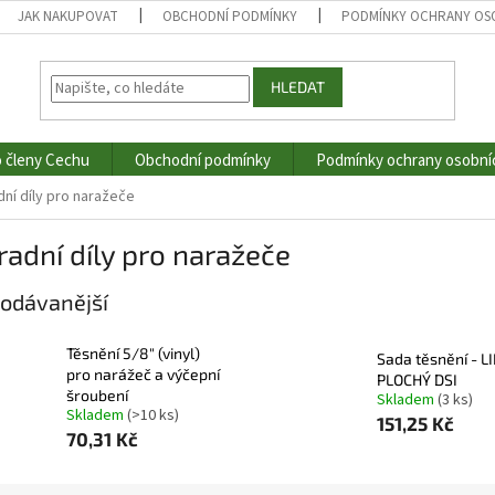
JAK NAKUPOVAT
OBCHODNÍ PODMÍNKY
PODMÍNKY OCHRANY OS
HLEDAT
o členy Cechu
Obchodní podmínky
Podmínky ochrany osobní
ní díly pro naražeče
adní díly pro naražeče
odávanější
Těsnění 5/8" (vinyl)
Sada těsnění - L
pro narážeč a výčepní
PLOCHÝ DSI
šroubení
Skladem
(3 ks)
Skladem
(>10 ks)
151,25 Kč
70,31 Kč