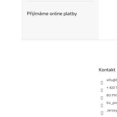
Přijímáme online platby
Z
á
p
a
t
Kontakt
í
info
@
+ 420 
BO PIV
bo_pi
Jersey