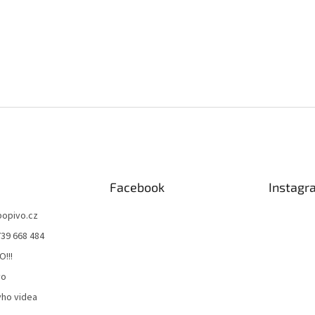
Facebook
Instagr
bopivo.cz
739 668 484
O!!!
vo
ho videa