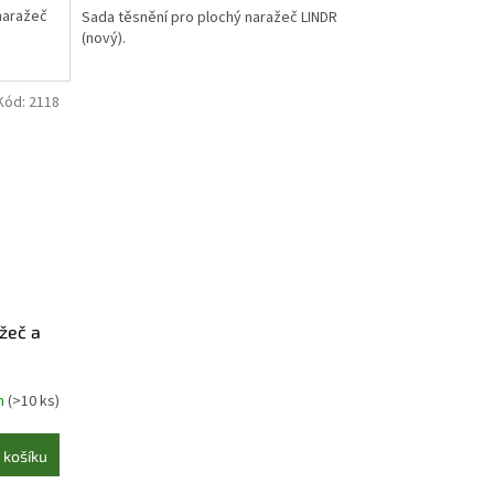
naražeč
Sada těsnění pro plochý naražeč LINDR
(nový).
Kód:
2118
ážeč a
m
(>10 ks)
 košíku