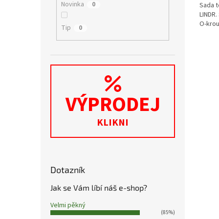
Novinka
0
Sada t
LINDR.
O-krou
Tip
0
VÝPRODEJ
KLIKNI
Dotazník
Jak se Vám líbí náš e-shop?
Velmi pěkný
(85%)