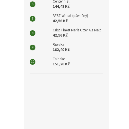
Centennial
144,48 Kč
BEST Wheat (pšeničný)
42,56 Kč
Crisp Finest Maris Otter Ale Malt
42,56 Kč
Riwaka
162,40 Kč
Taiheke
151,20 Kč