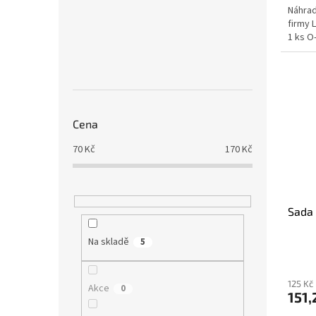
Náhrad
firmy 
1 ks O
Cena
70
Kč
170
Kč
Sada 
Na skladě
5
125 Kč
Akce
0
151,