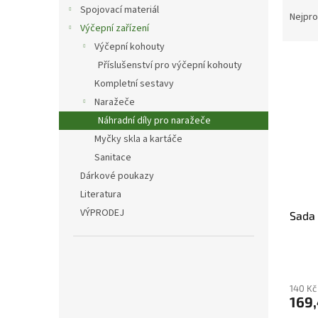
Ř
n
Spojovací materiál
a
e
Nejpro
Výčepní zařízení
z
l
e
Výčepní kohouty
V
n
Příslušenství pro výčepní kohouty
ý
í
Kompletní sestavy
p
p
Naražeče
i
r
Náhradní díly pro naražeče
s
o
p
Myčky skla a kartáče
d
r
u
Sanitace
o
k
Dárkové poukazy
d
t
Literatura
u
ů
VÝPRODEJ
Sada 
k
t
ů
140 Kč
169