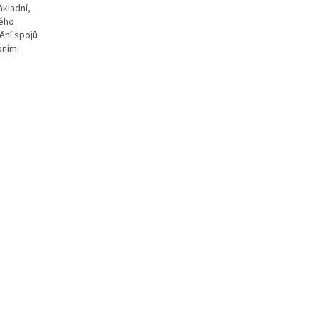
ákladní,
dého
ění spojů
pními