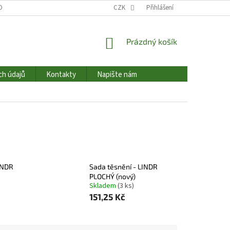
OBNÍCH ÚDAJŮ
HODNOCENÍ OBCHODU
CZK
Přihlášení
NAPIŠTE NÁM
KONTAK
NÁKUPNÍ
Prázdný košík
KOŠÍK
ch údajů
Kontakty
Napište nám
INDR
Sada těsnění - LINDR
PLOCHÝ (nový)
Skladem
(3 ks)
151,25 Kč