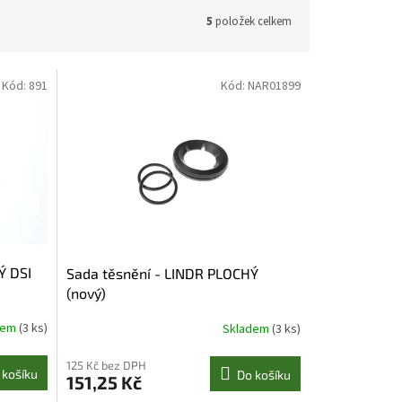
5
položek celkem
Kód:
891
Kód:
NAR01899
Ý DSI
Sada těsnění - LINDR PLOCHÝ
(nový)
dem
(3 ks)
Skladem
(3 ks)
125 Kč bez DPH
 košíku
Do košíku
151,25 Kč