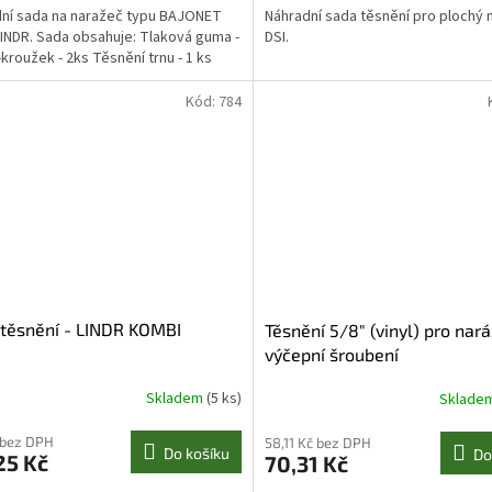
ní sada na naražeč typu BAJONET
Náhradní sada těsnění pro plochý 
LINDR. Sada obsahuje: Tlaková guma -
DSI.
-kroužek - 2ks Těsnění trnu - 1 ks
Kód:
784
těsnění - LINDR KOMBI
Těsnění 5/8" (vinyl) pro nar
výčepní šroubení
Skladem
(5 ks)
Sklade
 bez DPH
58,11 Kč bez DPH
Do košíku
Do
25 Kč
70,31 Kč