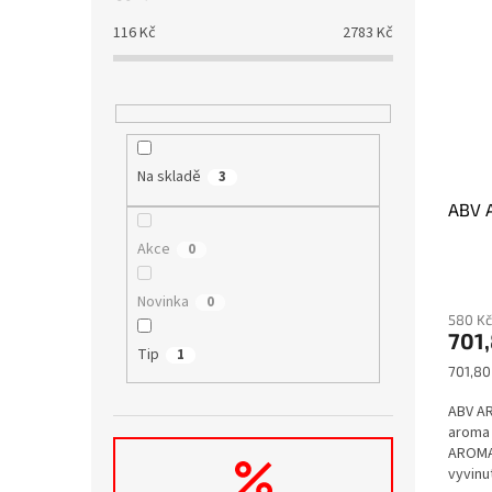
116
Kč
2783
Kč
Na skladě
3
ABV 
Akce
0
Novinka
0
580 Kč
701,
Tip
1
Měrná
701,80 
cena:
ABV A
aroma 
AROMA
vyvinu