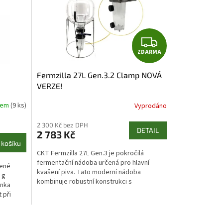
Z
ZDARMA
D
A
Fermzilla 27L Gen.3.2 Clamp NOVÁ
VERZE!
R
M
dem
(9 ks)
Vyprodáno
A
2 300 Kč bez DPH
DETAIL
2 783 Kč
 košíku
CKT Fermzilla 27L Gen.3 je pokročilá
fermentační nádoba určená pro hlavní
šené
kvašení piva. Tato moderní nádoba
 g
kombinuje robustní konstrukci s
inka
inovativními funkcemi, které umožňují...
 při