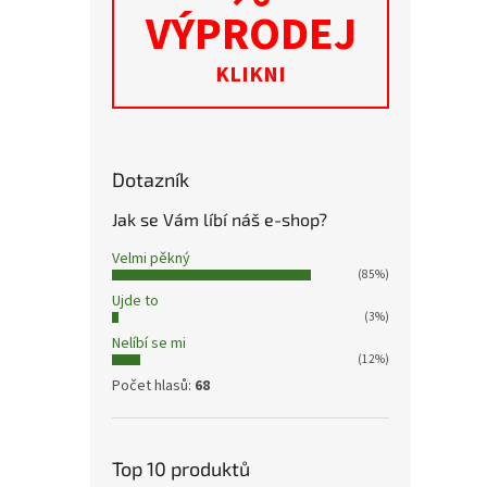
a zlep
VÝPRODEJ
KLIKNI
Dotazník
Jak se Vám líbí náš e-shop?
Velmi pěkný
(85%)
Ujde to
(3%)
Nelíbí se mi
(12%)
Počet hlasů:
68
Top 10 produktů