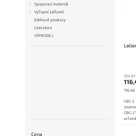
r
n
Spojovací materiál
s
o
e
Výčepní zařízení
p
d
l
r
u
Dárkové poukazy
o
k
Literatura
d
t
VÝPRODEJ
u
ů
Lalle
k
t
ů
104 Kč
116,
Měrná
116,48 
cena:
CBC-1 
znamen
CBC-1™
určená
vysoké
Cena