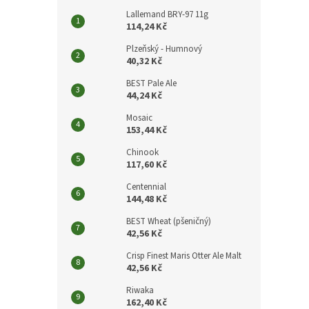
Lallemand BRY-97 11g
114,24 Kč
Plzeňský - Humnový
40,32 Kč
BEST Pale Ale
44,24 Kč
Mosaic
153,44 Kč
Chinook
117,60 Kč
Centennial
144,48 Kč
BEST Wheat (pšeničný)
42,56 Kč
Crisp Finest Maris Otter Ale Malt
42,56 Kč
Riwaka
162,40 Kč