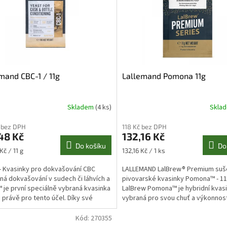
mand CBC-1 / 11g
Lallemand Pomona 11g
Skladem
(4 ks)
Skla
Průměrné
hodnocení
 bez DPH
118 Kč bez DPH
produktu
48 Kč
132,16 Kč
je
Do košíku
Do
5,0
Měrná
Kč / 11 g
132,16 Kč / 1 ks
z
cena:
5
- Kvasinky pro dokvašování CBC
LALLEMAND LalBrew® Premium su
hvězdiček.
á dokvašování v sudech či láhvích a
pivovarské kvasinky Pomona™ - 11
 je první speciálně vybraná kvasinka
LalBrew Pomona™ je hybridní kvas
 právě pro tento účel. Díky své
vybraná pro svou chuť a výkonnost
 toleranci...
kvašení chmelených piv....
Kód:
270355