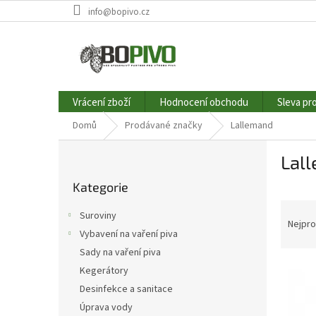
Přejít
info@bopivo.cz
na
obsah
Vrácení zboží
Hodnocení obchodu
Sleva pr
Domů
Prodávané značky
Lallemand
P
Lal
o
Přeskočit
s
Kategorie
kategorie
t
Ř
r
Suroviny
a
a
Nejpro
Vybavení na vaření piva
z
n
Sady na vaření piva
e
n
V
n
í
Kegerátory
ý
í
p
Desinfekce a sanitace
p
p
a
Úprava vody
i