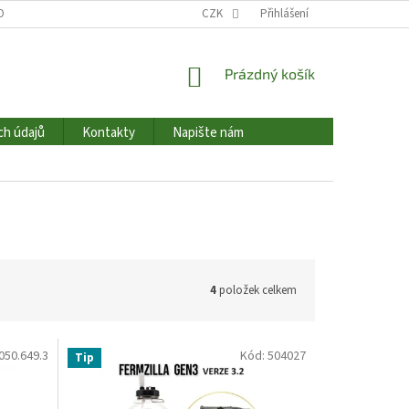
OBNÍCH ÚDAJŮ
HODNOCENÍ OBCHODU
CZK
Přihlášení
NAPIŠTE NÁM
KONTAK
NÁKUPNÍ
Prázdný košík
KOŠÍK
ch údajů
Kontakty
Napište nám
4
položek celkem
050.649.3
Kód:
504027
Tip