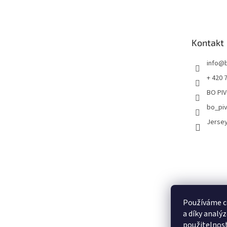
á
p
a
t
Kontakt
í
info
@
+ 420 
BO PIV
bo_pi
Jersey
Používáme c
a díky analý
použitelnos