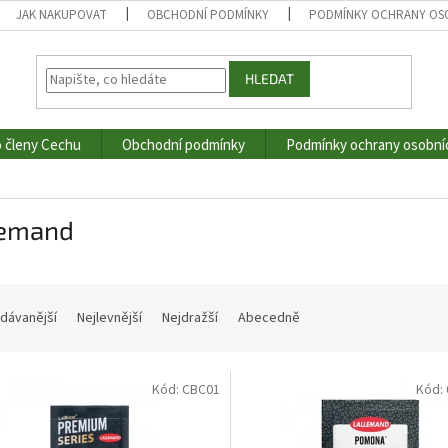
JAK NAKUPOVAT
OBCHODNÍ PODMÍNKY
PODMÍNKY OCHRANY OS
HLEDAT
o členy Cechu
Obchodní podmínky
Podmínky ochrany osobní
lemand
dávanější
Nejlevnější
Nejdražší
Abecedně
Kód:
CBC01
Kód: