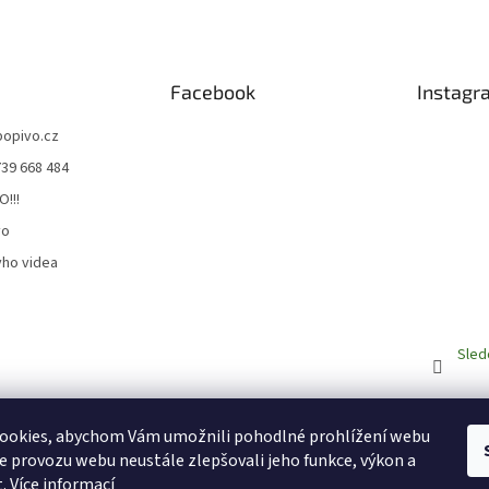
Facebook
Instagr
bopivo.cz
739 668 484
O!!!
vo
ho videa
Sled
BrewTaurus.com
BeerUP
ookies, abychom Vám umožnili pohodlné prohlížení webu
ze provozu webu neustále zlepšovali jeho funkce, výkon a
t.
Více informací