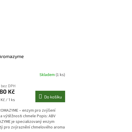
Aromazyme
Skladem
(1 ks)
 bez DPH
80 Kč
Do košíku
Kč / 1 ks
ROMAZYME – enzym pro zvýšení
a výtěžnosti chmele Popis: ABV
ZYME je specializovaný enzym
tý pro zvýraznění chmelového aroma