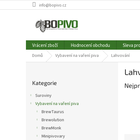
Přejít
info@bopivo.cz
na
obsah
Vrácení zboží
Hodnocení obchodu
Sleva pr
Domů
Vybavení na vaření piva
Lahvování
P
Lah
o
Přeskočit
s
Kategorie
kategorie
Nejpr
t
r
Suroviny
a
Vybavení na vaření piva
n
BrewTaurus
n
í
Brewolution
p
BrewMonk
a
Minipivovary
Ř