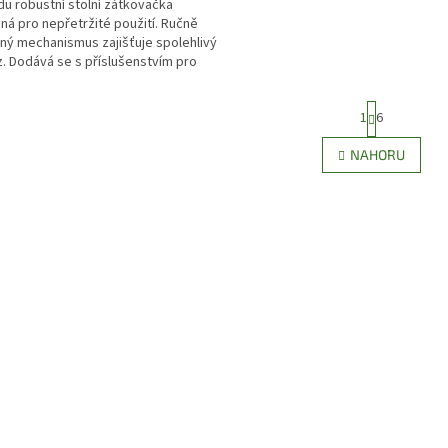
u robustní stolní zátkovačka
ná pro nepřetržité použití. Ručně
ný mechanismus zajišťuje spolehlivý
. Dodává se s příslušenstvím pro
y s průměry...
S
1
6
t
r
O
NAHORU
á
v
n
l
k
á
o
d
v
a
á
c
n
í
í
p
r
v
k
y
v
ý
p