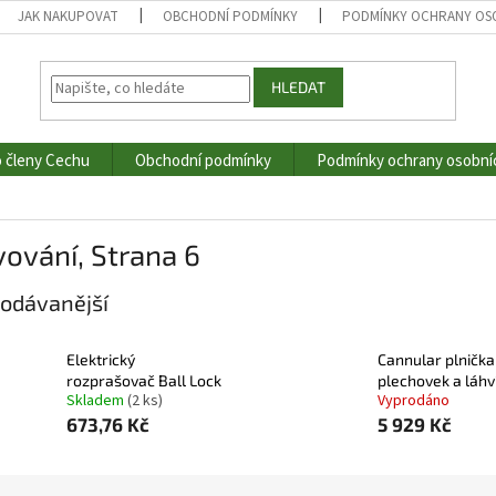
JAK NAKUPOVAT
OBCHODNÍ PODMÍNKY
PODMÍNKY OCHRANY OS
HLEDAT
o členy Cechu
Obchodní podmínky
Podmínky ochrany osobní
vování
, Strana 6
odávanější
Elektrický
Cannular plnička
rozprašovač Ball Lock
plechovek a láhv
Skladem
(2 ks)
Vyprodáno
673,76 Kč
5 929 Kč