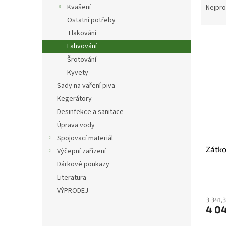
n
a
Kvašení
Nejpro
e
z
Ostatní potřeby
l
e
Tlakování
V
n
Lahvování
ý
í
Šrotování
p
p
i
r
Kyvety
s
o
Sady na vaření piva
p
d
Kegerátory
r
u
Desinfekce a sanitace
o
k
Úprava vody
d
t
Spojovací materiál
u
ů
Zátk
k
Výčepní zařízení
t
Dárkové poukazy
ů
Literatura
VÝPRODEJ
3 341,
4 04