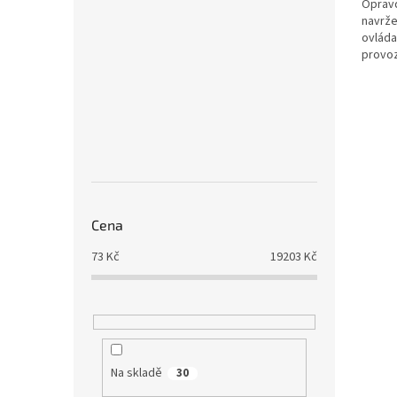
Opravd
navrže
ovláda
provoz
korunk
Cena
73
Kč
19203
Kč
Na skladě
30