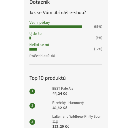
Dotazník
Jak se Vám líbí náš e-shop?
Velmi pěkný
(85%)
Ujde to
(3%)
Nelíbí se mi
(12%)
Počet hlasů:
68
Top 10 produktů
BEST Pale Ale
44,24 Kč
Plzeňský - Humnový
40,32 Kč
Lallemand Wildbrew Philly Sour
11g
123,20 Kč