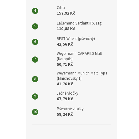
Citra
157,92 Kč
Lallemand Verdant IPA 11g
110,88 Kč
BEST Wheat (pšeničný)
42,56 Kč
Weyermann CARAPILS Malt
(Karapils)
50,71 Kč
Weyermann Munich Malt Typ I
(Mnichovský 1)
41,76 Kč
Ječné vločky
67,79 Kč
Pšeničné vločky
58,24 Kč