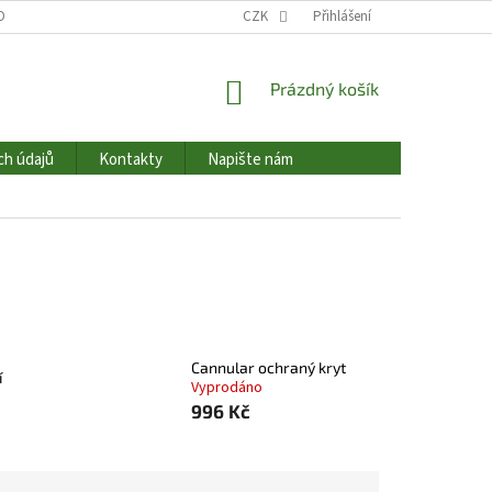
OBNÍCH ÚDAJŮ
HODNOCENÍ OBCHODU
CZK
Přihlášení
NAPIŠTE NÁM
KONTAK
NÁKUPNÍ
Prázdný košík
KOŠÍK
ch údajů
Kontakty
Napište nám
Cannular ochraný kryt
í
Vyprodáno
996 Kč