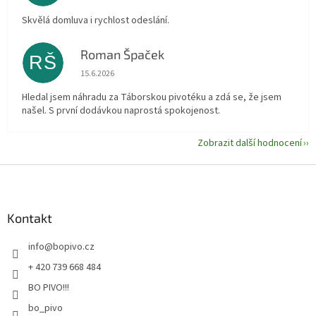
Skvělá domluva i rychlost odeslání.
Roman Špaček
RŠ
Hodnocení obchodu je 5 z 5 hvězdiček.
15.6.2026
Hledal jsem náhradu za Táborskou pivotéku a zdá se, že jsem
našel. S první dodávkou naprostá spokojenost.
Zobrazit další hodnocení
Z
á
p
a
Kontakt
t
info
@
bopivo.cz
í
+ 420 739 668 484
BO PIVO!!!
bo_pivo