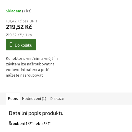
Skladem
(7 ks)
181,42 Kč bez DPH
219,52 Kč
Měrná
219,52 Kč / 1 ks
cena:
Do košíku
Konektor s vnitřním a vnějším
závitem lze našroubovat na
vodovodní baterii a poté
můžete našroubovat
rychlospojku, která vám umožní
připojení hadice.
Popis
Hodnocení (1)
Diskuze
Detailní popis produktu
Šroubení 1/2" nebo 3/4"