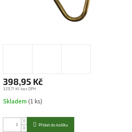
398,95 Kč
329,71 Kč bez DPH
Měrná
Skladem
(1 ks)
cena:
Přidat do košíku