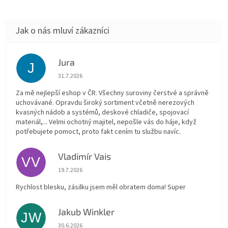
Jura
J
Hodnocení obchodu je 5 z 5 hvězdiček.
31.7.2026
Za mě nejlepší eshop v ČR. Všechny suroviny čerstvé a správně
uchovávané. Opravdu široký sortiment včetně nerezových
kvasných nádob a systémů, deskové chladiče, spojovací
materiál,... Velmi ochotný majitel, nepošle vás do háje, když
potřebujete pomoct, proto fakt cením tu službu navíc.
Vladimír Vais
VV
Hodnocení obchodu je 5 z 5 hvězdiček.
19.7.2026
Rychlost blesku, zásilku jsem měl obratem doma! Super
Jakub Winkler
JW
Hodnocení obchodu je 5 z 5 hvězdiček.
30.6.2026