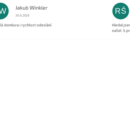
Jakub Winkler
JW
RŠ
Hodnocení obchodu je 5 z 5 hvězdiček.
30.6.2026
lá domluva i rychlost odeslání.
Hledal js
našel. S 