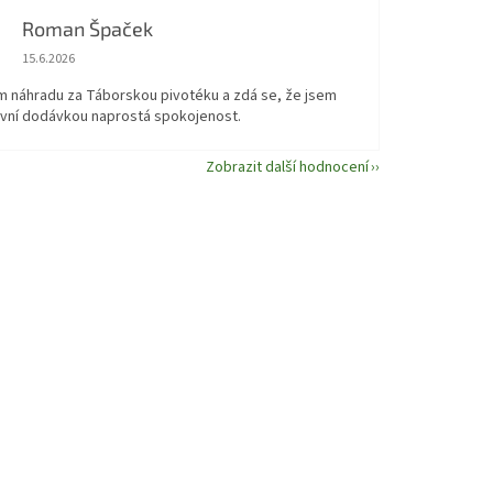
Roman Špaček
Hodnocení obchodu je 5 z 5 hvězdiček.
15.6.2026
em náhradu za Táborskou pivotéku a zdá se, že jsem
první dodávkou naprostá spokojenost.
Zobrazit další hodnocení