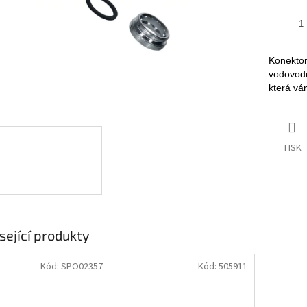
Konektor
vodovodn
která vá
TISK
sející produkty
Kód:
SPO02357
Kód:
505911