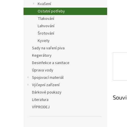
n
Kvašení
e
Ostatní potřeby
l
Tlakování
Lahvování
Šrotování
Kyvety
Sady na vaření piva
Kegerátory
Desinfekce a sanitace
Úprava vody
Spojovací materiál
Výčepní zařízení
Dárkové poukazy
Souvi
Literatura
VÝPRODEJ