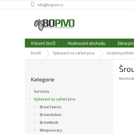
Přejít
info@bopivo.cz
na
obsah
Vrácení zboží
Hodnocení obchodu
Sleva pr
Domů
Vybavení na vaření piva
Ostatní potřeb
P
Šrou
o
Přeskočit
s
Průměr
Neohod
Kategorie
kategorie
t
hodnoce
r
produkt
Suroviny
a
je
Vybavení na vaření piva
0,0
n
z
BrewTaurus
n
5
í
Brewolution
hvězdič
p
BrewMonk
a
Minipivovary