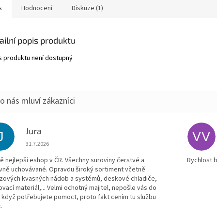
s
Hodnocení
Diskuze (1)
ailní popis produktu
s produktu není dostupný
Jura
J
VV
Hodnocení obchodu je 5 z 5 hvězdiček.
31.7.2026
ě nejlepší eshop v ČR. Všechny suroviny čerstvé a
Rychlost 
vně uchovávané. Opravdu široký sortiment včetně
zových kvasných nádob a systémů, deskové chladiče,
ovací materiál,... Velmi ochotný majitel, nepošle vás do
, když potřebujete pomoct, proto fakt cením tu službu
.