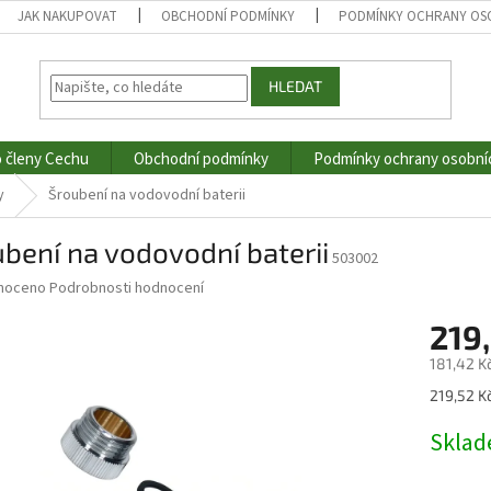
JAK NAKUPOVAT
OBCHODNÍ PODMÍNKY
PODMÍNKY OCHRANY OS
HLEDAT
o členy Cechu
Obchodní podmínky
Podmínky ochrany osobní
y
Šroubení na vodovodní baterii
bení na vodovodní baterii
503002
né
noceno
Podrobnosti hodnocení
ní
219
u
181,42 K
Měrná
219,52 Kč
cena:
ek.
Skla