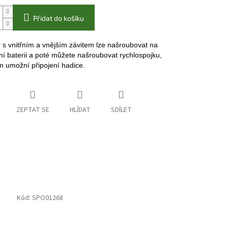
Přidat do košíku
 s vnitřním a vnějším závitem lze našroubovat na
í baterii a poté můžete našroubovat rychlospojku,
m umožní připojení hadice.
ZEPTAT SE
HLÍDAT
SDÍLET
Kód:
SPO01268