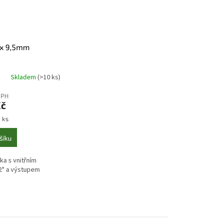
 x 9,5mm
Skladem
(>10 ks)
DPH
Kč
1 ks
šíku
ka s vnitřním
2" a výstupem