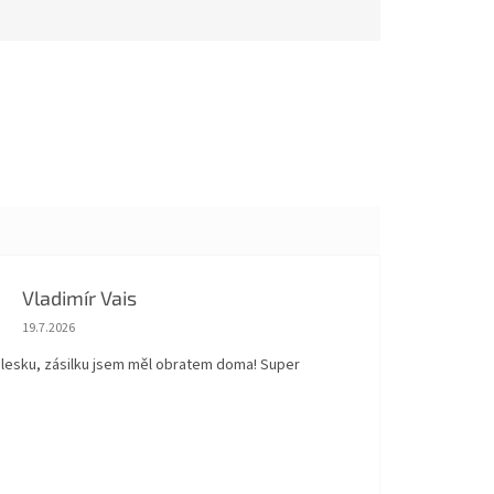
Vladimír Vais
Hodnocení obchodu je 5 z 5 hvězdiček.
19.7.2026
blesku, zásilku jsem měl obratem doma! Super