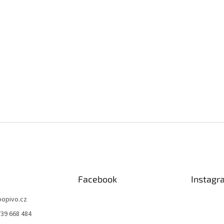
Facebook
Instagr
bopivo.cz
739 668 484