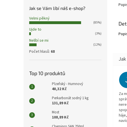
Popi
Jak se Vám líbí náš e-shop?
Velmi pěkný
Det
(85%)
Ujde to
Popi
(3%)
Nelíbí se mi
(12%)
Počet hlasů:
68
Top 10 produktů
Plzeňský - Humnový
40,32 Kč
Za m
Perkarbonát sodný 1 kg
sprá
131,89 Kč
nere
spoj
Most
háje
108,89 Kč
navíc
Chemipro SAN 250ml