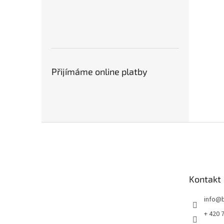
Přijímáme online platby
Z
á
p
a
t
Kontakt
í
info
@
+ 420 