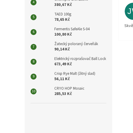
380,67 Kč
TAED 100g
78,65 Kč
Skvě
Fermentis SafeAle S-04
100,80 Kč
Žatecký poloraný červeňák
90,14 Kč
Elektrický rozprašovač Ball Lock
673,49 Kč
Crisp Rye Malt (žitný slad)
56,11 Kč
CRYO HOP Mosaic
285,53 Kč