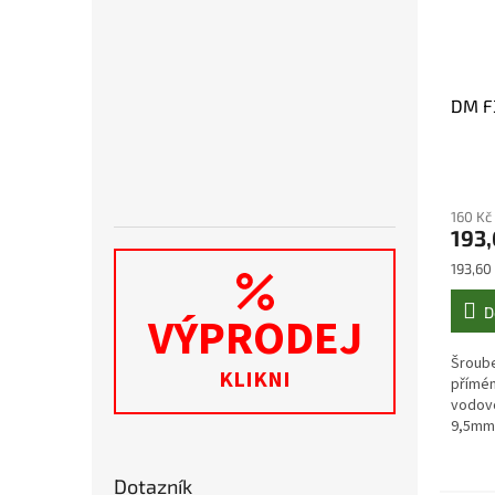
DM F
160 Kč
193,
Měrná
193,60 
cena:
D
VÝPRODEJ
Šroube
KLIKNI
přímé
vodovo
9,5mm
Dotazník