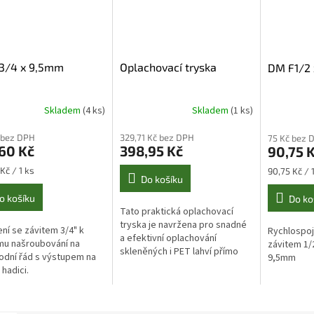
3/4 x 9,5mm
Oplachovací tryska
DM F1/2
Skladem
(4 ks)
Skladem
(1 ks)
Průměrné
hodnocení
 bez DPH
329,71 Kč bez DPH
75 Kč bez 
produktu
60 Kč
398,95 Kč
90,75 
je
5,0
Měrná
Kč / 1 ks
90,75 Kč / 
z
Do košíku
cena:
5
o košíku
Do ko
hvězdiček.
Tato praktická oplachovací
tryska je navržena pro snadné
ní se závitem 3/4" k
Rychlospoj
a efektivní oplachování
mu našroubování na
závitem 1/
skleněných i PET lahví přímo
dní řád s výstupem na
9,5mm
pod kohoutem či baterii. S její
 hadici.
šroubovací konstrukcí je
instalace...