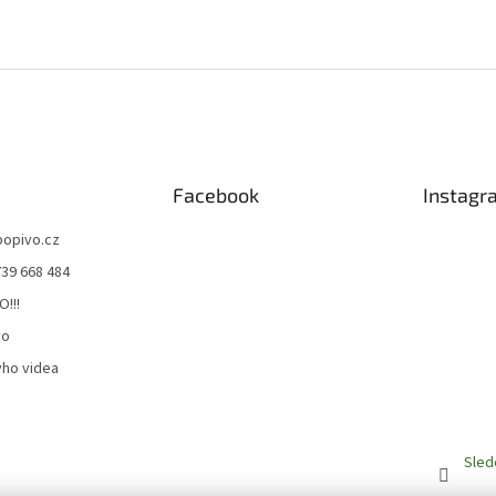
Facebook
Instagr
bopivo.cz
739 668 484
O!!!
vo
ho videa
Sled