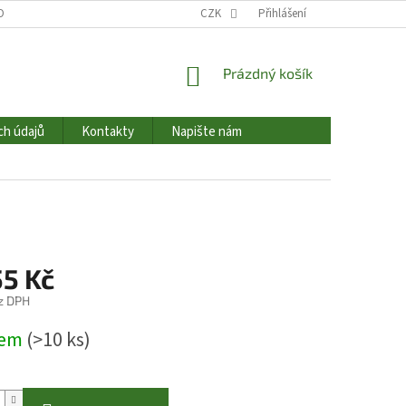
OBNÍCH ÚDAJŮ
HODNOCENÍ OBCHODU
CZK
Přihlášení
NAPIŠTE NÁM
KONTAK
NÁKUPNÍ
Prázdný košík
KOŠÍK
ch údajů
Kontakty
Napište nám
55 Kč
z DPH
dem
(>10 ks)