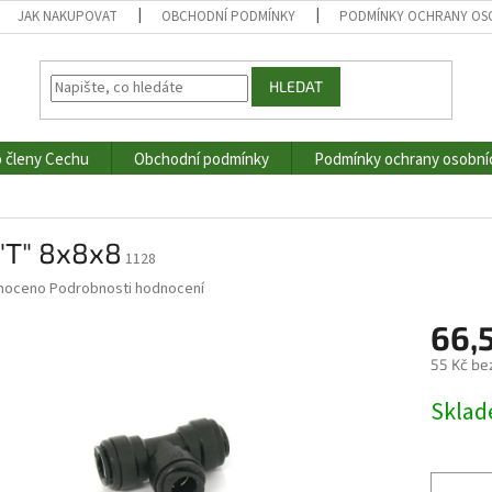
JAK NAKUPOVAT
OBCHODNÍ PODMÍNKY
PODMÍNKY OCHRANY OS
HLEDAT
o členy Cechu
Obchodní podmínky
Podmínky ochrany osobní
"T" 8x8x8
1128
né
noceno
Podrobnosti hodnocení
ní
66,
u
55 Kč be
Měrná
Skla
cena:
ek.