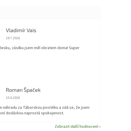
Vladimír Vais
Hodnocení obchodu je 5 z 5 hvězdiček.
19.7.2026
blesku, zásilku jsem měl obratem doma! Super
Roman Špaček
Hodnocení obchodu je 5 z 5 hvězdiček.
15.6.2026
em náhradu za Táborskou pivotéku a zdá se, že jsem
první dodávkou naprostá spokojenost.
Zobrazit další hodnocení