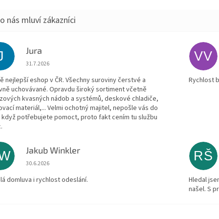
Jura
J
VV
Hodnocení obchodu je 5 z 5 hvězdiček.
31.7.2026
ě nejlepší eshop v ČR. Všechny suroviny čerstvé a
Rychlost 
vně uchovávané. Opravdu široký sortiment včetně
zových kvasných nádob a systémů, deskové chladiče,
ovací materiál,... Velmi ochotný majitel, nepošle vás do
, když potřebujete pomoct, proto fakt cením tu službu
.
Jakub Winkler
JW
RŠ
Hodnocení obchodu je 5 z 5 hvězdiček.
30.6.2026
lá domluva i rychlost odeslání.
Hledal js
našel. S 