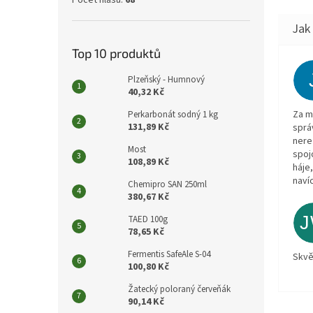
Počet hlasů:
68
Top 10 produktů
Plzeňský - Humnový
40,32 Kč
Za m
Perkarbonát sodný 1 kg
131,89 Kč
sprá
nere
Most
spoj
108,89 Kč
háje
navíc
Chemipro SAN 250ml
380,67 Kč
TAED 100g
78,65 Kč
Fermentis SafeAle S-04
Skvě
100,80 Kč
Žatecký poloraný červeňák
90,14 Kč