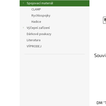
n
Spojovací materiál
e
CLAMP
l
Rychlospojky
Hadice
Výčepní zařízení
Dárkové poukazy
Literatura
VÝPRODEJ
Souvi
DM "