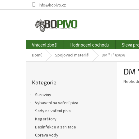
Přejít
info@bopivo.cz
na
obsah
Vrácení zboží
Hodnocení obchodu
Sleva pr
Domů
Spojovací materiál
DM "T" 8x8x8
P
DM 
o
Přeskočit
s
Průměr
Neohod
Kategorie
kategorie
t
hodnoce
r
produkt
Suroviny
a
je
Vybavení na vaření piva
0,0
n
z
Sady na vaření piva
n
5
í
Kegerátory
hvězdič
p
Desinfekce a sanitace
a
Úprava vody