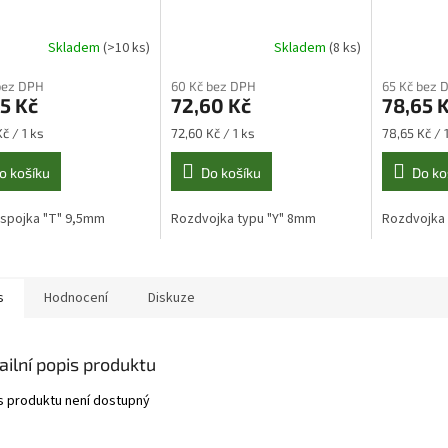
Skladem
(>10 ks)
Skladem
(8 ks)
bez DPH
60 Kč bez DPH
65 Kč bez 
5 Kč
72,60 Kč
78,65 
Měrná
Měrná
č / 1 ks
72,60 Kč / 1 ks
78,65 Kč / 
cena:
cena:
o košíku
Do košíku
Do ko
spojka "T" 9,5mm
Rozdvojka typu "Y" 8mm
Rozdvojka 
s
Hodnocení
Diskuze
ailní popis produktu
s produktu není dostupný