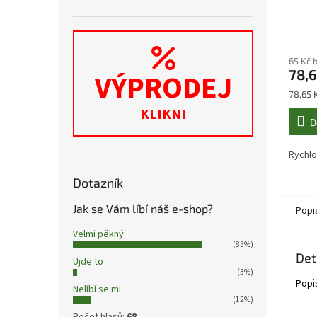
65 Kč 
78,6
VÝPRODEJ
Měrná
78,65 K
cena:
KLIKNI
D
Rychlo
Dotazník
Jak se Vám líbí náš e-shop?
Popi
Velmi pěkný
(85%)
Det
Ujde to
(3%)
Popi
Nelíbí se mi
(12%)