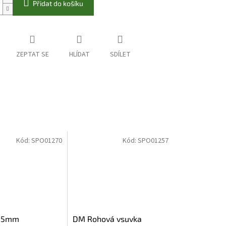
Přidat do košíku
ZEPTAT SE
HLÍDAT
SDÍLET
Kód:
SPO01270
Kód:
SPO01257
9,5mm
DM Rohová vsuvka