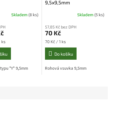
9,5x9,5mm
Skladem
(8 ks)
Skladem
(5 ks)
DPH
57,85 Kč bez DPH
Kč
70 Kč
Měrná
1 ks
70 Kč / 1 ks
cena:
šíku
Do košíku
typu "Y" 9,5mm
Rohová vsuvka 9,5mm