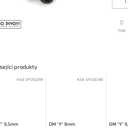
TISK
sející produkty
Kód:
SPO02299
Kód:
SPO01365
T" 9,5mm
DM "Y" 8mm
DM "Y" 