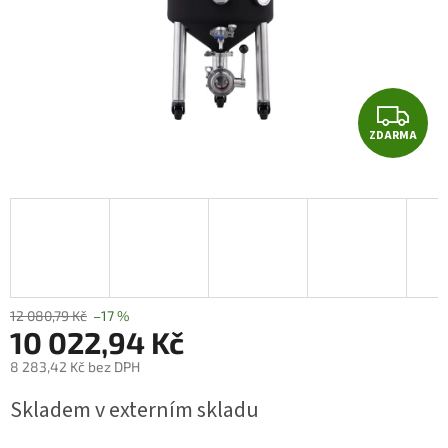
Z
ZDARMA
D
A
R
M
A
12 080,79 Kč
–17 %
10 022,94 Kč
8 283,42 Kč bez DPH
Měrná
Skladem v externím skladu
cena: