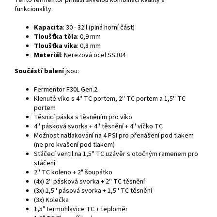
funkcionality:
Kapacita
: 30 - 32 l (plná horní část)
Tloušťka těla
: 0,9 mm
Tloušťka víka
: 0,8 mm
Materiál
: Nerezová ocel SS304
Součástí balení
jsou:
Fermentor F30L Gen.2
Klenuté víko s 4'' TC portem, 2'' TC portem a 1,5'' TC
portem
Těsnicí páska s těsněním pro víko
4'' pásková svorka + 4'' těsnění + 4'' víčko TC
Možnost natlakování na 4 PSI pro přenášení pod tlakem
(ne pro kvašení pod tlakem)
Stáčecí ventil na 1,5'' TC uzávěr s otočným ramenem pro
stáčení
2'' TC koleno + 2" šoupátko
(4x) 2'' pásková svorka + 2'' TC těsnění
(3x) 1,5'' pásová svorka + 1,5'' TC těsnění
(3x) Kolečka
1,5" termohlavice TC + teploměr