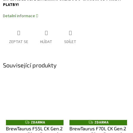
PLATBY!
Detailní informace
ZEPTAT SE
HLÍDAT
SDÍLET
Související produkty
Z
ZDARMA
Z
ZDARMA
D
D
BrewTaurus F55L CK Gen.2
BrewTaurus F70L CK Gen.2
A
A