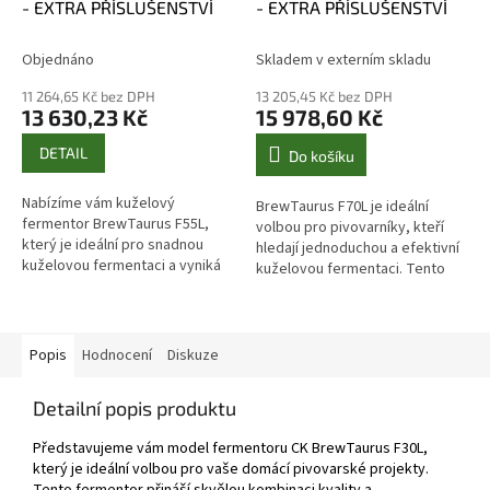
- EXTRA PŘÍSLUŠENSTVÍ
- EXTRA PŘÍSLUŠENSTVÍ
R
R
M
M
A
A
Objednáno
Skladem v externím skladu
11 264,65 Kč bez DPH
13 205,45 Kč bez DPH
13 630,23 Kč
15 978,60 Kč
DETAIL
Do košíku
Nabízíme vám kuželový
BrewTaurus F70L je ideální
fermentor BrewTaurus F55L,
volbou pro pivovarníky, kteří
který je ideální pro snadnou
hledají jednoduchou a efektivní
kuželovou fermentaci a vyniká
kuželovou fermentaci. Tento
odolnou konstrukcí z nerezové
fermentor je vyroben z odolné
oceli 304. Tyto kompaktní a
nerezové oceli 304 a nabízí...
univerzální...
Popis
Hodnocení
Diskuze
Detailní popis produktu
Představujeme vám model fermentoru CK BrewTaurus F30L,
který je ideální volbou pro vaše domácí pivovarské projekty.
Tento fermentor přináší skvělou kombinaci kvality a