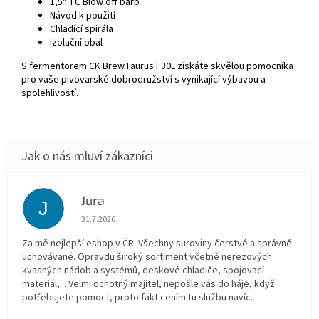
1,5" TC Blow off barb
Návod k použití
Chladící spirála
Izolační obal
S fermentorem CK BrewTaurus F30L získáte skvělou pomocníka
pro vaše pivovarské dobrodružství s vynikající výbavou a
spolehlivostí.
Jura
J
Hodnocení obchodu je 5 z 5 hvězdiček.
31.7.2026
Za mě nejlepší eshop v ČR. Všechny suroviny čerstvé a správně
uchovávané. Opravdu široký sortiment včetně nerezových
kvasných nádob a systémů, deskové chladiče, spojovací
materiál,... Velmi ochotný majitel, nepošle vás do háje, když
potřebujete pomoct, proto fakt cením tu službu navíc.