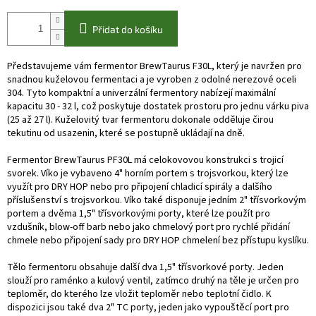
Přidat do košíku
Představujeme vám fermentor BrewTaurus F30L, který je navržen pro
snadnou kuželovou fermentaci a je vyroben z odolné nerezové oceli
304. Tyto kompaktní a univerzální fermentory nabízejí maximální
kapacitu 30 - 32 l, což poskytuje dostatek prostoru pro jednu várku piva
(25 až 27 l). Kuželovitý tvar fermentoru dokonale odděluje čirou
tekutinu od usazenin, které se postupně ukládají na dně.
Fermentor BrewTaurus PF30L má celokovovou konstrukci s trojicí
svorek. Víko je vybaveno 4" horním portem s trojsvorkou, který lze
využít pro DRY HOP nebo pro připojení chladicí spirály a dalšího
příslušenství s trojsvorkou. Víko také disponuje jedním 2" třísvorkovým
portem a dvěma 1,5" třísvorkovými porty, které lze použít pro
vzdušník, blow-off barb nebo jako chmelový port pro rychlé přidání
chmele nebo připojení sady pro DRY HOP chmelení bez přístupu kyslíku.
Tělo fermentoru obsahuje další dva 1,5" třísvorkové porty. Jeden
slouží pro raménko a kulový ventil, zatímco druhý na těle je určen pro
teploměr, do kterého lze vložit teploměr nebo teplotní čidlo. K
dispozici jsou také dva 2" TC porty, jeden jako vypouštěcí port pro