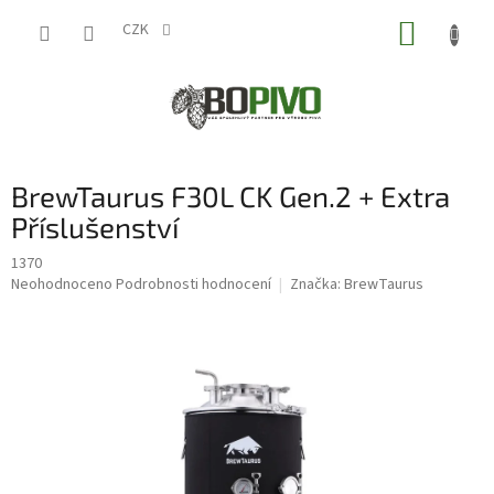
Přejít
NÁKUP
na
CZK
obsah
KOŠÍK
BrewTaurus F30L CK Gen.2 + Extra
Příslušenství
1370
Průměrné
Neohodnoceno
Podrobnosti hodnocení
Značka:
BrewTaurus
hodnocení
produktu
je
12 080,79
Kč
0,0
z
5
hvězdiček.