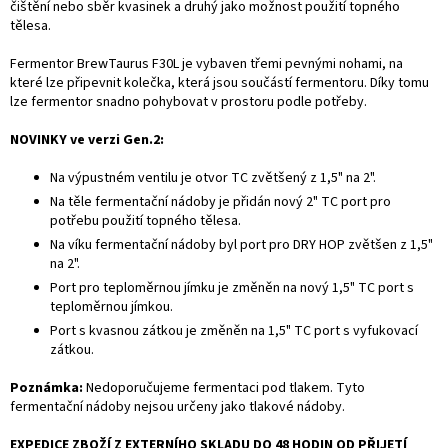
čištění nebo sběr kvasinek a druhý jako možnost použití topného
tělesa.
Fermentor BrewTaurus F30L je vybaven třemi pevnými nohami, na
které lze připevnit kolečka, která jsou součástí fermentoru. Díky tomu
lze fermentor snadno pohybovat v prostoru podle potřeby.
NOVINKY ve verzi Gen.2:
Na výpustném ventilu je otvor TC zvětšený z 1,5" na 2".
Na těle fermentační nádoby je přidán nový 2" TC port pro
potřebu použití topného tělesa.
Na víku fermentační nádoby byl port pro DRY HOP zvětšen z 1,5"
na 2".
Port pro teploměrnou jímku je změněn na nový 1,5" TC port s
teploměrnou jímkou.
Port s kvasnou zátkou je změněn na 1,5" TC port s vyfukovací
zátkou.
Poznámka:
Nedoporučujeme fermentaci pod tlakem. Tyto
fermentační nádoby nejsou určeny jako tlakové nádoby.
EXPEDICE ZBOŽÍ Z EXTERNÍHO SKLADU DO 48 HODIN OD PŘIJETÍ