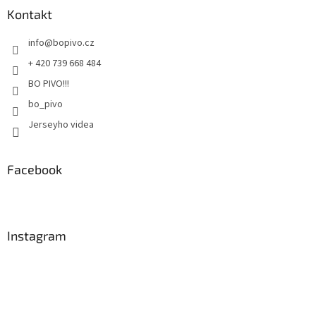
a
Kontakt
t
info
@
bopivo.cz
í
+ 420 739 668 484
BO PIVO!!!
bo_pivo
Jerseyho videa
Facebook
Instagram