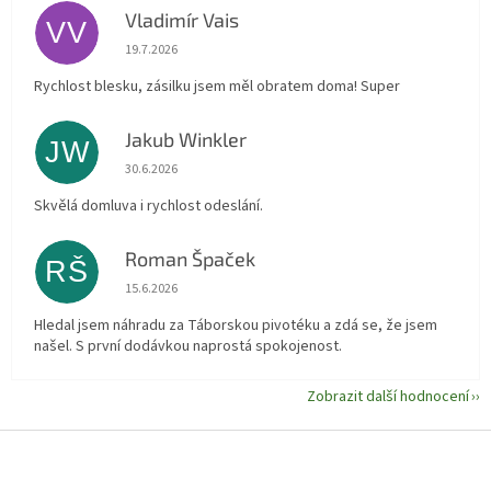
Vladimír Vais
VV
Hodnocení obchodu je 5 z 5 hvězdiček.
19.7.2026
Rychlost blesku, zásilku jsem měl obratem doma! Super
Jakub Winkler
JW
Hodnocení obchodu je 5 z 5 hvězdiček.
30.6.2026
Skvělá domluva i rychlost odeslání.
Roman Špaček
RŠ
Hodnocení obchodu je 5 z 5 hvězdiček.
15.6.2026
Hledal jsem náhradu za Táborskou pivotéku a zdá se, že jsem
našel. S první dodávkou naprostá spokojenost.
Zobrazit další hodnocení
Z
á
p