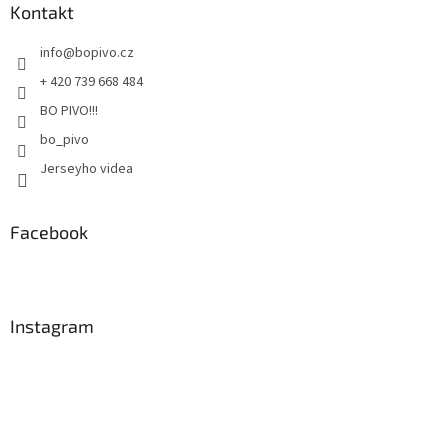
a
Kontakt
y
t
v
info
@
bopivo.cz
ý
í
p
+ 420 739 668 484
i
s
BO PIVO!!!
u
bo_pivo
Jerseyho videa
Facebook
Instagram