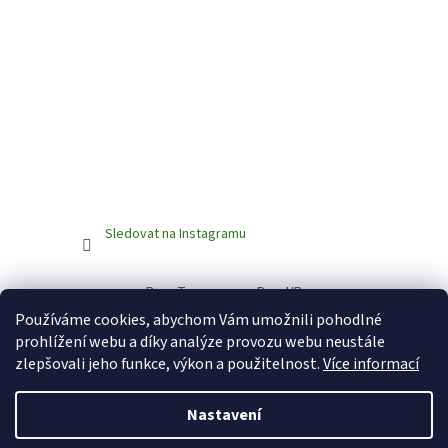
Sledovat na Instagramu
BrewTaurus.com
BeerUP
Používáme cookies, abychom Vám umožnili pohodlné
prohlížení webu a díky analýze provozu webu neustále
zlepšovali jeho funkce, výkon a použitelnost.
Více informací
Nastavení
Vytvořil Shoptet
Vážení zákazníci, na eshopu bude probíhat dovolená od 7.8.2026 do