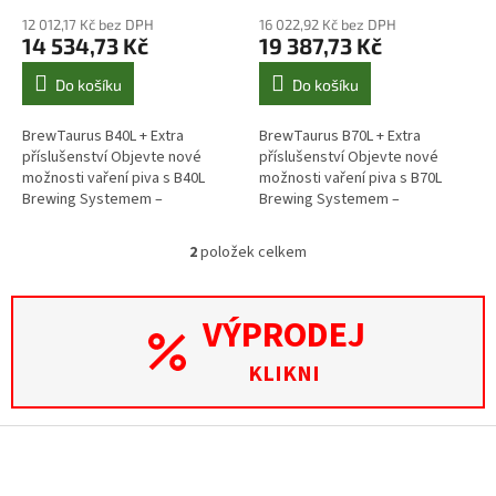
ů
12 012,17 Kč bez DPH
16 022,92 Kč bez DPH
14 534,73 Kč
19 387,73 Kč
Do košíku
Do košíku
BrewTaurus B40L + Extra
BrewTaurus B70L + Extra
příslušenství Objevte nové
příslušenství Objevte nové
možnosti vaření piva s B40L
možnosti vaření piva s B70L
Brewing Systemem –
Brewing Systemem –
komplexním řešením s WiFi
komplexním řešením s WiFi
ovládáním! Tento 70l systém,
ovládáním! Tento 70l systém,
2
položek celkem
O
určený jak pro domácí,...
určený jak pro domácí,...
v
l
VÝPRODEJ
á
d
a
KLIKNI
c
í
p
Z
r
á
v
p
k