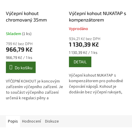
Výčepní kohout
Výčepní kohout NUKATAP s
chromovaný 35mm
kompenzátorem
Vyprodáno
Průměrné
Skladem
(1 ks)
hodnocení
934,21 Kč bez DPH
produktu
1 130,39 Kč
799 Kč bez DPH
je
966,79 Kč
5,0
Měrná
1 130,39 Kč / 1 ks
z
Měrná
cena:
966,79 Kč / 1 ks
DETAIL
cena:
5
Do košíku
hvězdiček.
Výčepní kohout NUKATAP s
kompenzátorem pro pohodlné
VÝČEPNÍ KOHOUT je koncovým
čepování nápojů. Kohout je
zařízením výčepního zařízení. Je
dodáván bez výčepní rukojeti,
to součást výčepního zařízení
který se musí dokoupit zvlášť!
určená k regulaci pěny a
průtoku piva. Výčepní kohouty
se vyrábí v různých tvarech a...
Popis
Hodnocení
Diskuze