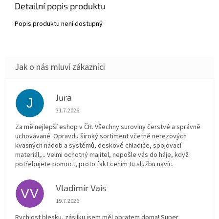
Detailní popis produktu
Popis produktu není dostupný
Jura
J
Hodnocení obchodu je 5 z 5 hvězdiček.
31.7.2026
Za mě nejlepší eshop v ČR. Všechny suroviny čerstvé a správně
uchovávané. Opravdu široký sortiment včetně nerezových
kvasných nádob a systémů, deskové chladiče, spojovací
materiál,... Velmi ochotný majitel, nepošle vás do háje, když
potřebujete pomoct, proto fakt cením tu službu navíc.
Vladimír Vais
VV
Hodnocení obchodu je 5 z 5 hvězdiček.
19.7.2026
Rychlost blesku, zásilku jsem měl obratem doma! Super