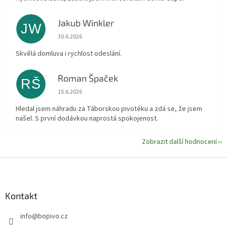
Jakub Winkler
JW
Hodnocení obchodu je 5 z 5 hvězdiček.
30.6.2026
Skvělá domluva i rychlost odeslání.
Roman Špaček
RŠ
Hodnocení obchodu je 5 z 5 hvězdiček.
15.6.2026
Hledal jsem náhradu za Táborskou pivotéku a zdá se, že jsem
našel. S první dodávkou naprostá spokojenost.
Zobrazit další hodnocení
Z
á
p
a
Kontakt
t
info
@
bopivo.cz
í