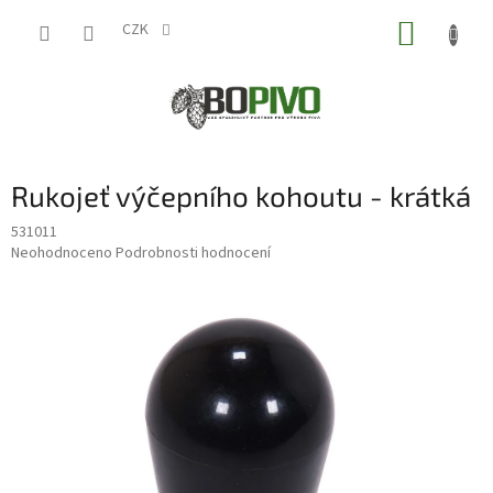
Přejít
NÁKUP
na
CZK
obsah
KOŠÍK
Rukojeť výčepního kohoutu - krátká
531011
Průměrné
Neohodnoceno
Podrobnosti hodnocení
hodnocení
produktu
je
0,0
z
5
hvězdiček.