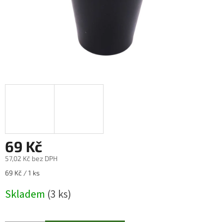
69 Kč
57,02 Kč bez DPH
Měrná
69 Kč / 1 ks
cena:
Skladem
(3 ks)