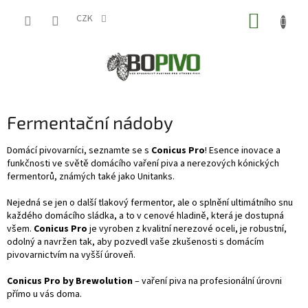
Přejít
NÁKUP
na
CZK
obsah
KOŠÍK
Fermentační nádoby
Domácí pivovarníci, seznamte se s
Conicus Pro
! Esence inovace a
funkčnosti ve světě domácího vaření piva a nerezových kónických
fermentorů, známých také jako Unitanks.
Nejedná se jen o další tlakový fermentor, ale o splnění ultimátního snu
každého domácího sládka, a to v cenové hladině, která je dostupná
všem.
Conicus Pro
je vyroben z kvalitní nerezové oceli, je robustní,
odolný a navržen tak, aby pozvedl vaše zkušenosti s domácím
pivovarnictvím na vyšší úroveň.
Conicus Pro by Brewolution
– vaření piva na profesionální úrovni
přímo u vás doma.