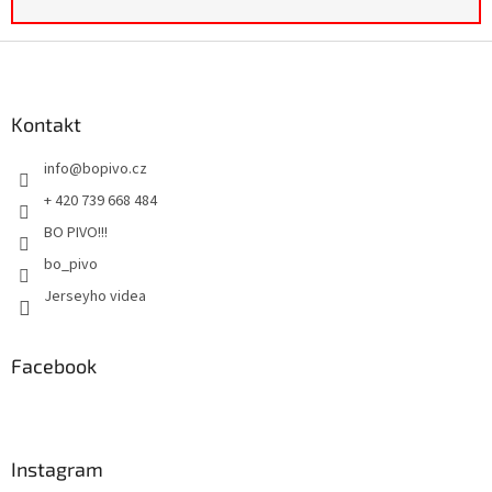
Z
á
p
a
Kontakt
t
info
@
bopivo.cz
í
+ 420 739 668 484
BO PIVO!!!
bo_pivo
Jerseyho videa
Facebook
Instagram